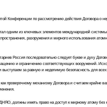
ятой Конференции по рассмотрению действия Договора о не
стал одним из ключевых элементов международной системы 
ространения, разоружения и мирного использования атомно
итариев Россия последовательно следует букве и духу Дог
ращению и ограничению соответствующих вооружений. Исход
 и выступаем за равную и неделимую безопасность для всех
как проверочному механизму Договора и считаем крайне ва
менения.
НЯО, должны иметь право на доступ к мирному атому без 