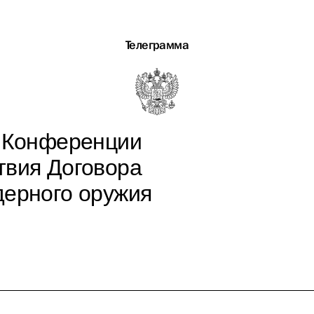
Телеграмма
X Конференции
твия Договора
дерного оружия