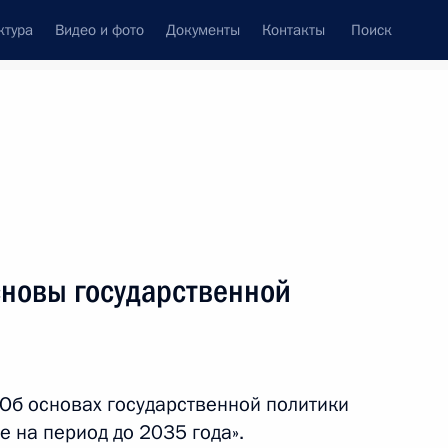
ктура
Видео и фото
Документы
Контакты
Поиск
Все темы
Подписаться на ленту
результатов
сновы государственной
ть следующие материалы
 Совета Безопасности
«Об основах государственной политики
 на период до 2035 года».