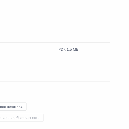
 Совета Безопасности
PDF,
1.5 МБ
 Совета Безопасности
няя политика
ональная безопасность