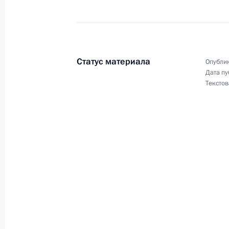
Введена должность Заместителя Пр
Безопасности
6 февраля 2020 года, 13:25
Статус материала
Опублик
Дата пу
Текстов
Совещание с постоянными членами
31 января 2020 года, 14:45
Совещание с постоянными членами
20 января 2020 года, 14:00
Внесены изменения в некоторые а