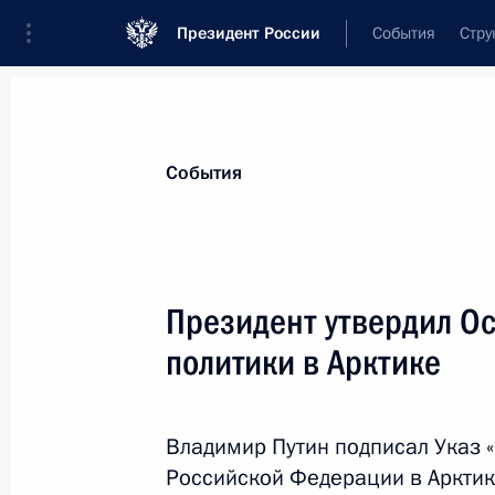
Президент России
События
Стру
Материалы по выбранной теме
События
Национальная безопасность,
1415 
Президент утвердил О
Показа
политики в Арктике
Совещание с постоянными членами
Владимир Путин подписал Указ 
20 марта 2020 года, 14:40
Российской Федерации в Арктике