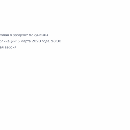
едседателя Совета
ован в разделе:
Документы
бликации:
5 марта 2020 года, 18:00
ая версия
 Совета Безопасности
 Совета Безопасности
кты Президента Российской