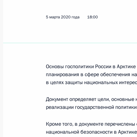
Президент утвердил Основы госуда
5 марта 2020 года
18:00
5 марта 2020 года, 18:00
Совещание с постоянными членами
4 марта 2020 года, 19:50
Основы госполитики России в Арктике
планирования в сфере обеспечения н
в целях защиты национальных интерес
Совещание с постоянными членами
Документ определяет цели, основные 
28 февраля 2020 года, 15:50
реализации государственной политики
Кроме того, в документе перечислены
Заседание коллегии МВД России
национальной безопасности в Арктике