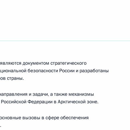
рственной политики в Арктике
 Совета Безопасности
 являются документом стратегического
ациональной безопасности России и разработаны
ов страны.
 Совета Безопасности
направления и задачи, а также механизмы
 Российской Федерации в Арктической зоне.
 основные вызовы в сфере обеспечения
.