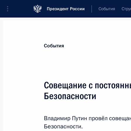
Президент России
События
Стру
Материалы по выбранной теме
События
Национальная безопасность,
1414 
Совещание с постоянн
Показа
Безопасности
Совещание с постоянными членами
Владимир Путин провёл совеща
31 мая 2018 года, 16:00
Безопасности.