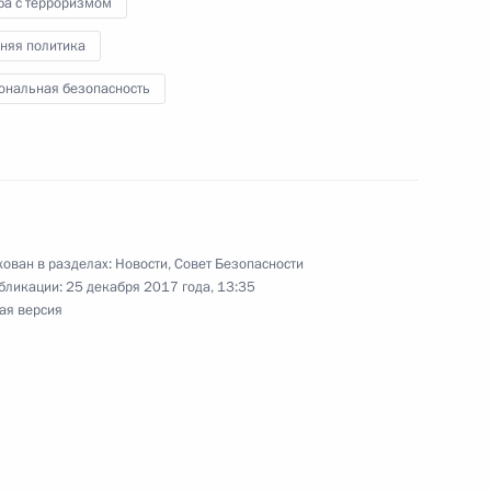
ба с терроризмом
няя политика
службы безопасности
ональная безопасность
 Совета Безопасности
ован в разделах:
Новости
,
Совет Безопасности
бликации:
25 декабря 2017 года, 13:35
ая версия
 Совета Безопасности