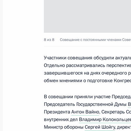
Внесены изменения в закон о поря
госграницу
23 апреля 2018 года, 16:20
8 из 8
Совещание с постоянными членами Совет
Совещание с постоянными членами
Участники совещания обсудили актуал
19 апреля 2018 года, 15:45
Отдельно рассматривались перспектив
завершившегося на днях очередного р
обмен мнениями о подготовке Конгрес
Заседание Совета Безопасности
6 апреля 2018 года, 15:30
В совещании приняли участие Предсе
Председатель Государственной Думы
В
Президента
Антон Вайно
, Секретарь 
внутренних дел
Владимир Колокольце
Совещание с постоянными членами
Министр обороны
Сергей Шойгу
, дире