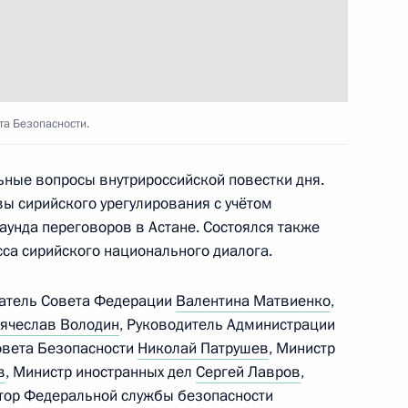
дке пропуска через
а Безопасности.
 Совета Безопасности
ьные вопросы внутрироссийской повестки дня.
ы сирийского урегулирования с учётом
аунда переговоров в Астане. Состоялся также
са сирийского национального диалога.
датель Совета Федерации
Валентина Матвиенко
,
ячеслав Володин
, Руководитель Администрации
Совета Безопасности
Николай Патрушев
, Министр
в
, Министр иностранных дел
Сергей Лавров
,
 Совета Безопасности
ктор Федеральной службы безопасности