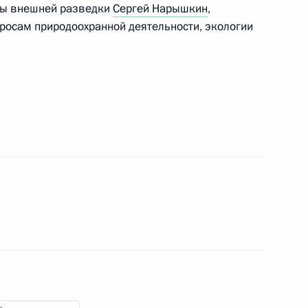
бы внешней разведки
Сергей Нарышкин
,
росам природоохранной деятельности, экологии
 Совета Безопасности
 Совета Безопасности
Росгвардию задачи
ших должностных лиц