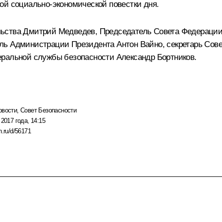
ой социально-экономической повестки дня.
льства
Дмитрий Медведев
, Председатель Совета Федераци
ель Администрации Президента
Антон Вайно
, секретарь Сов
деральной службы безопасности
Александр Бортников
.
овости
,
Совет Безопасности
 2017 года, 14:15
n.ru/d/56171