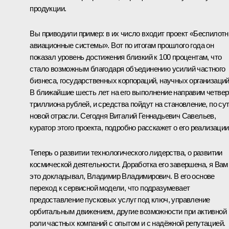
продукции.
Вы приводили пример: в их число входит проект «Беспилот
авиационные системы». Вот по итогам прошлого года он
показал уровень достижения близкий к 100 процентам, что
стало возможным благодаря объединению усилий частного
бизнеса, государственных корпораций, научных организаций
В ближайшие шесть лет на его выполнение направим четвер
триллиона рублей, и средства пойдут на становление, по сут
новой отрасли. Сегодня Виталий Геннадьевич Савельев,
куратор этого проекта, подробно расскажет о его реализации
Теперь о развитии технологического лидерства, о развитии
космической деятельности. Доработка его завершена, я Вам
это докладывал, Владимир Владимирович. В его основе
переход к сервисной модели, что подразумевает
предоставление пусковых услуг под ключ, управление
орбитальным движением, другие возможности при активной
роли частных компаний с опытом и с надёжной репутацией.