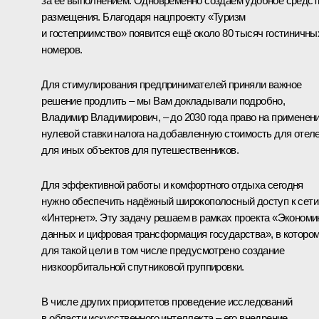
за её выполнением. Одновременно создаём удобное средст
размещения. Благодаря нацпроекту «Туризм
и гостеприимство» появится ещё около 80 тысяч гостиничны
номеров.
Для стимулирования предпринимателей приняли важное
решение продлить – мы Вам докладывали подробно,
Владимир Владимирович, – до 2030 года право на применен
нулевой ставки налога на добавленную стоимость для отеле
для иных объектов для путешественников.
Для эффективной работы и комфортного отдыха сегодня
нужно обеспечить надёжный широкополосный доступ к сети
«Интернет». Эту задачу решаем в рамках проекта «Экономи
данных и цифровая трансформация государства», в которо
для такой цели в том числе предусмотрено создание
низкоорбитальной спутниковой группировки.
В числе других приоритетов проведение исследований
в области искусственного интеллекта – его внедрение,