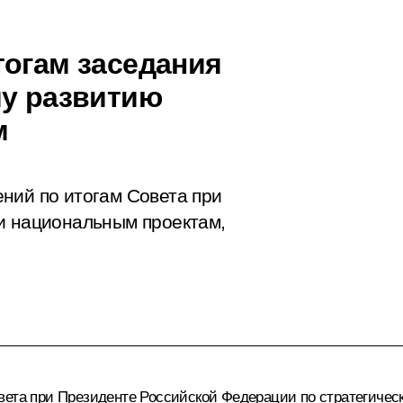
тогам заседания
му развитию
м
ений по итогам
Совета
при
и национальным проектам,
вета при Президенте Российской Федерации по стратегиче