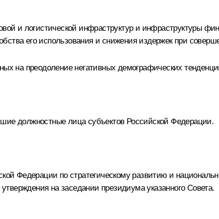
овой и логистической инфраструктур и инфраструктуры фина
обства его использования и снижения издержек при соверш
енных на преодоление негативных демографических тенденц
сшие должностные лица субъектов Российской Федерации.
йской Федерации по стратегическому развитию и националь
я утверждения на заседании президиума указанного Совета.