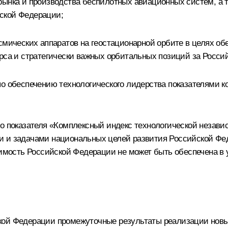
рынка и производства беспилотных авиационных систем, а т
ской Федерации;
смических аппаратов на геостационарной орбите в целях об
урса и стратегически важных орбитальных позиций за Росси
о обеспечению технологического лидерства показателями к
го показателя «Комплексный индекс технологической незав
 и задачами национальных целей развития Российской Федер
исимость Российской Федерации не может быть обеспечена в
кой Федерации промежуточные результаты реализации новы