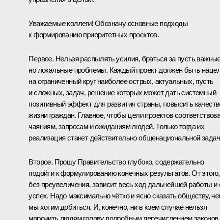
Уважаемые коллеги! Обозначу основные подходы
к формированию приоритетных проектов.
Первое. Нельзя распылять усилия, браться за пусть важные
но локальные проблемы. Каждый проект должен быть наце
на ограниченный круг наиболее острых, актуальных, пусть
и сложных, задач, решение которых может дать системный
позитивный эффект для развития страны, повысить качеств
жизни граждан. Главное, чтобы цели проектов соответствов
чаяниям, запросам и ожиданиям людей. Только тогда их
реализация станет действительно общенациональной задач
Второе. Прошу Правительство глубоко, содержательно
подойти к формулированию конечных результатов. От этого,
без преувеличения, зависит весь ход дальнейшей работы и 
успех. Надо максимально чётко и ясно сказать обществу, че
мы хотим добиться. И, конечно, ни в коем случае нельзя
морочить людям голову подробным перечислением законов,