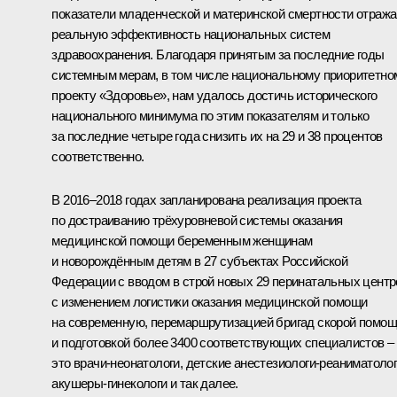
показатели младенческой и материнской смертности отраж
реальную эффективность национальных систем
здравоохранения. Благодаря принятым за последние годы
системным мерам, в том числе национальному приоритетно
проекту «Здоровье», нам удалось достичь исторического
национального минимума по этим показателям и только
за последние четыре года снизить их на 29 и 38 процентов
соответственно.
В 2016–2018 годах запланирована реализация проекта
по достраиванию трёхуровневой системы оказания
медицинской помощи беременным женщинам
и новорождённым детям в 27 субъектах Российской
Федерации с вводом в строй новых 29 перинатальных центр
с изменением логистики оказания медицинской помощи
на современную, перемаршрутизацией бригад скорой помо
и подготовкой более 3400 соответствующих специалистов –
это врачи-неонатологи, детские анестезиологи-реаниматолог
акушеры-гинекологи и так далее.