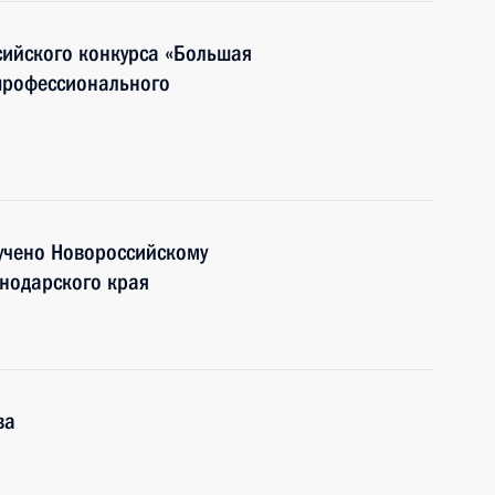
сийского конкурса «Большая
 профессионального
учено Новороссийскому
снодарского края
ва