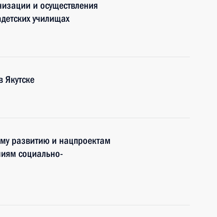
низации и осуществления
адетских училищах
 Якутске
ому развитию и нацпроектам
ниям социально-