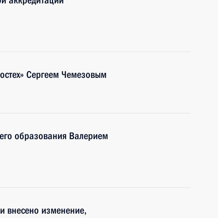
ой аккредитации
Ростех» Сергеем Чемезовым
шего образования Валерием
и внесено изменение,