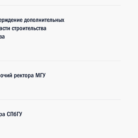
верждение дополнительных
сти строительства
ва
мочий ректора МГУ
ра СПбГУ