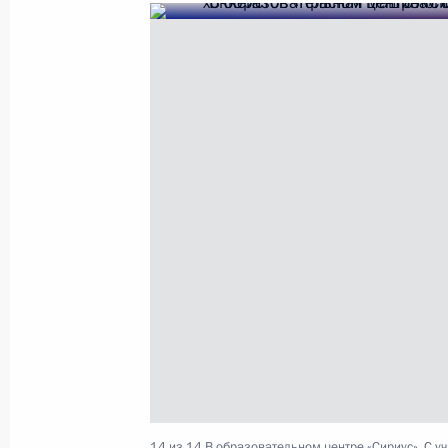
Поздравление с Днём учителя
5 октября 2019 года, 09:00
3 и 4 октября Президент совершит 
2 октября 2019 года, 15:00
Подписан закон об освобождении 
студентов и аспирантов
30 сентября 2019 года, 09:00
14 из 14
В образовательном центре «Сириус». С у