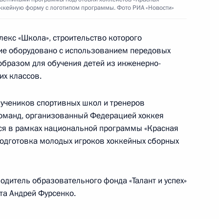
сещения образовательного
ккейную форму с логотипом программы. Фото РИА «Новости»
екс «Школа», строительство которого
ие оборудовано с использованием передовых
образом для обучения детей из инженерно-
их классов.
фессиональному мастерству
 учеников спортивных школ и тренеров
оманд, организованный Федерацией хоккея
ся в рамках национальной программы «Красная
подготовка молодых игроков хоккейных сборных
 International Саймоном
одитель образовательного фонда «Талант и успех»
а Андрей Фурсенко.
rldSkills