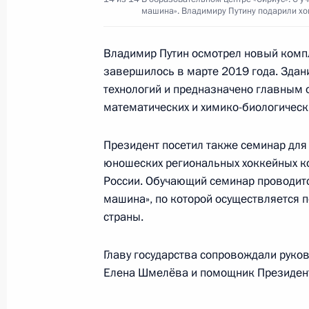
Перечень поручений по итогам по
машина». Владимиру Путину подарили хо
центра «Сириус»
18 сентября 2019 года, 19:00
Владимир Путин осмотрел новый компл
завершилось в марте 2019 года. Здан
технологий и предназначено главным 
математических и химико-биологическ
Встреча со сборной России по про
27 августа 2019 года, 23:50
Президент посетил также семинар для
юношеских региональных хоккейных к
России. Обучающий семинар проводит
машина», по которой осуществляется 
Встреча с президентом WorldSkills
страны.
Бартли
27 августа 2019 года, 22:40
Главу государства сопровождали руков
Елена Шмелёва и помощник Президент
Церемония закрытия чемпионата Wo