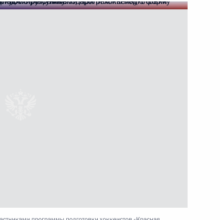
рабочую поездку в Сочи
от НДФЛ матпомощи для
частниками программы подготовки хоккеистов «Красная