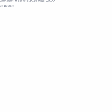
бликации:
6 августа 2019 года, 15:00
ая версия
учащимися Академии
фонда «Талант и успех»
ра «Сириус»