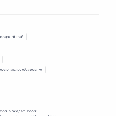
нодарский край
 участие в церемонии
ессиональное образование
с»
ечи со студентами
ьного университета
ован в разделе:
Новости