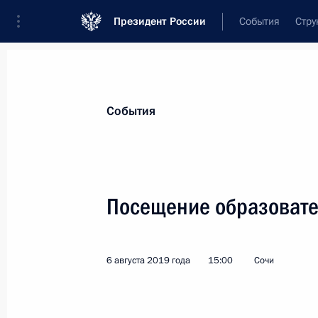
Президент России
События
Стру
Материалы по выбранной теме
События
Профессиональное образование,
4
Посещение образовате
Показа
6 августа 2019 года
15:00
Сочи
Владимир Путин посетил ВГИК
17 октября 2019 года, 16:30