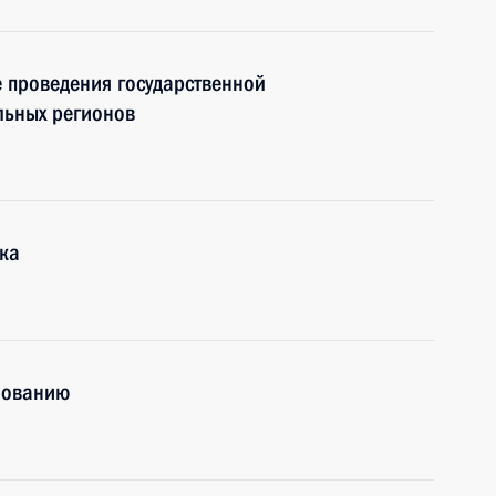
 проведения государственной
льных регионов
ика
зованию