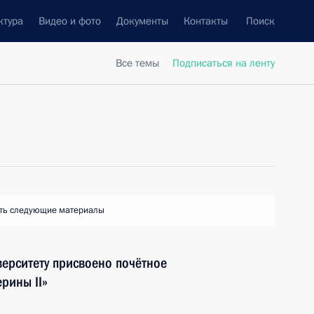
ктура
Видео и фото
Документы
Контакты
Поиск
Все темы
Подписаться на ленту
ть следующие материалы
верситету присвоено почётное
рины II»