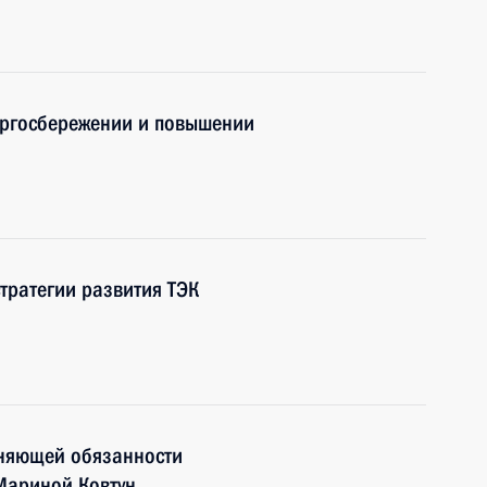
ергосбережении и повышении
тратегии развития ТЭК
лняющей обязанности
Мариной Ковтун