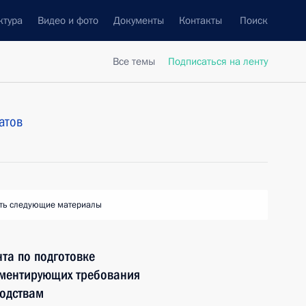
ктура
Видео и фото
Документы
Контакты
Поиск
Все темы
Подписаться на ленту
атов
ть следующие материалы
та по подготовке
аментирующих требования
одствам