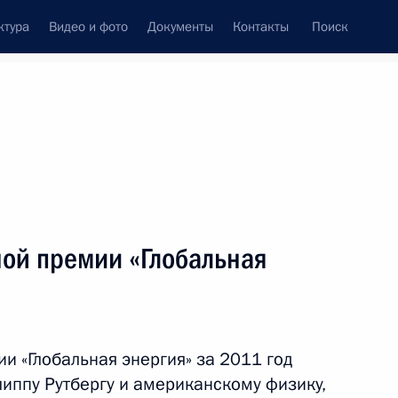
ктура
Видео и фото
Документы
Контакты
Поиск
Все темы
Подписаться на ленту
ультатов
ой премии «Глобальная
направлению «Энергетика»
и «Глобальная энергия» за 2011 год
направлению «Энергетика»
иппу Рутбергу и американскому физику,