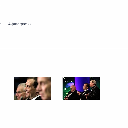
.
г
4 фотографии
идро» Виктором Хмариным
едания Совета по науке
ещания с членами
ции климатической политики