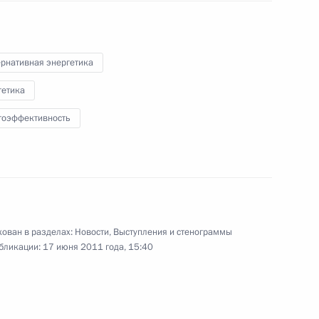
ого форума «Российская
ернативная энергетика
гетика
гоэффективность
ого форума «Российская
ован в разделах:
Новости
,
Выступления и стенограммы
бликации:
17 июня 2011 года, 15:40
в власти и организаций,
у объектов использования