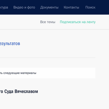
ктура
Видео и фото
Документы
Контакты
Поиск
Все темы
Подписаться на ленту
езультатов
ть следующие материалы
го Суда Вячеславом