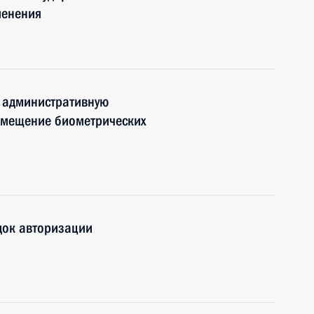
менения
 административную
азмещение биометрических
док авторизации