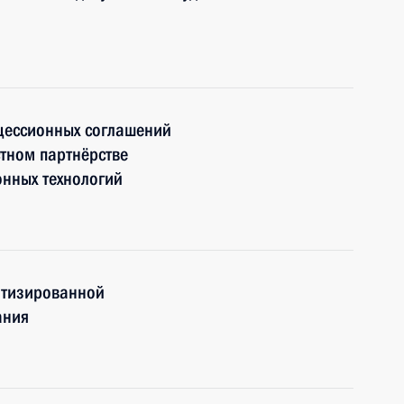
цессионных соглашений
стном партнёрстве
нных технологий
атизированной
ания