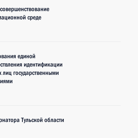
 совершенствование
мационной среде
ования единой
ествления идентификации
х лиц государственными
циями
рнатора Тульской области