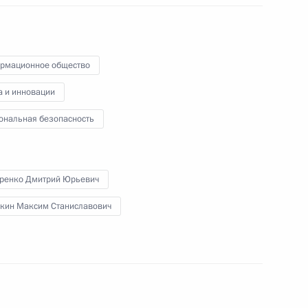
избирательной комиссии.
рмационное общество
а и инновации
ональная безопасность
Совещание
по экономическим вопросам
оренко Дмитрий Юрьевич
кин Максим Станиславович
23 марта 2026 года
Аудио, 4 мин.
Владимир Путин провёл
совещание по экономическим
вопросам.