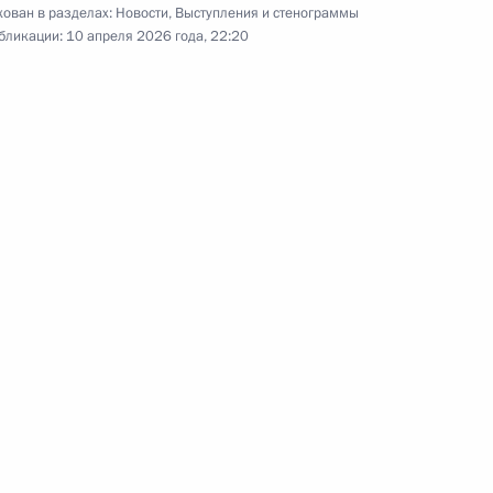
ован в разделах:
Новости
,
Выступления и стенограммы
бликации:
10 апреля 2026 года, 22:20
Встреча по случаю
Международного женского
дня
5 марта 2026 года
Аудио, 18 мин.
В преддверии Международного
женского дня Владимир Путин
провёл в Кремле встречу
с женщинами –
представительницами разных
профессий.