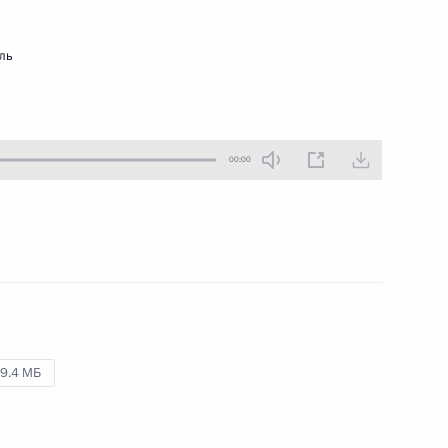
10 апреля 2026 года
Аудио, 11 мин.
ль
Президент провёл в Кремле
совещание по вопросам развития
технологий искусственного
интеллекта.
00:00
Встреча с членами
Центризбиркома
9.4 МБ
1 апреля 2026 года
Аудио, 34 мин.
Владимир Путин встретился
с членами Центральной