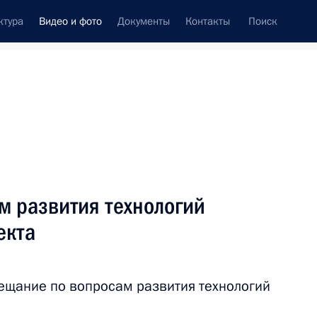
ктура
Видео и фото
Документы
Контакты
Поиск
си
ия, встречи
Встречи со СМИ
апрель, 2026
ть следующие материалы
м развития технологий
екта
Совещание по вопросам
развития технологий
ещание по вопросам развития технологий
искусственного интеллекта