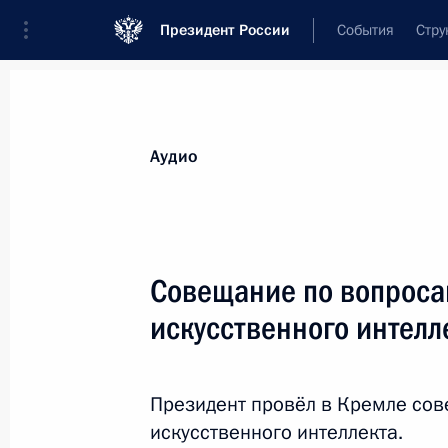
Президент России
События
Стру
Видеозаписи
Фотографии
Аудиозапи
Все материалы
Выступления
Совещан
Аудио
Показа
Совещание по вопроса
искусственного интелл
Встреча с представителями
муниципального сообщества
Президент провёл в Кремле сов
искусственного интеллекта.