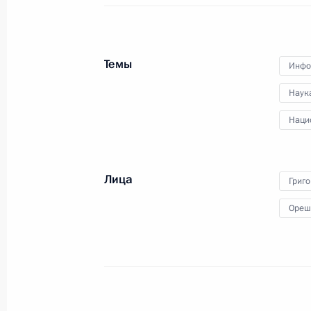
совещание по вопросам
ликвидации последствий паводков
на территории Республики
Дагестан.
Темы
Инфо
Наук
Наци
Заседание Совета
по культуре
Лица
Григ
Ореш
25 марта 2026 года
Аудио, 1 ч.
Глава государства провёл
по видеосвязи заседание Совета
при Президенте по культуре.
На повестке – широкий круг
вопросов, посвящённых