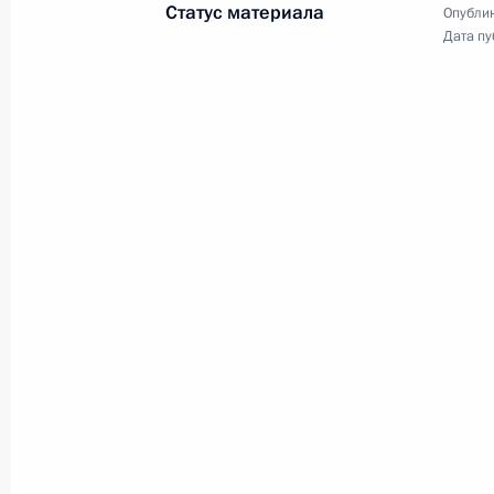
Статус материала
Опублик
киноиндустрии, литературе,
Дата пу
балетному искусству.
Совещание с членами
Правительства
18 марта 2026 года
Аудио, 59 мин.
Президент в режиме
видеоконференции провёл
совещание с членами
Правительства по вопросам
социально-экономического
развития Крыма и Севастополя,