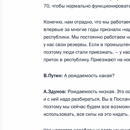
В законодательство внесены измен
70, чтобы нормально функционировать
правовых основ развития инжинири
и промышленного дизайна
Конечно, нам отрадно, что мы работае
22 июня 2024 года, 13:35
впервые за многие годы признали «н
республики. Мы постоянно работаем н
у нас свои резервы. Если в промышле
поэтому люди стали приезжать, – у н
Перечень поручений по итогам пле
приток в республику. Приезжают на н
и встречи с членами бюро правле
общественной организации «Росс
В.Путин:
А рождаемость какая?
и предпринимателей»
21 июня 2024 года, 16:00
А.Здунов:
Рождаемость низкая. Это ос
и с ней надо разбираться. Вы в Посла
поэтому мы сейчас будем все возможн
Встреча с руководителями предпри
использовать, все силы на это кидать.
25 мая 2024 года, 16:35