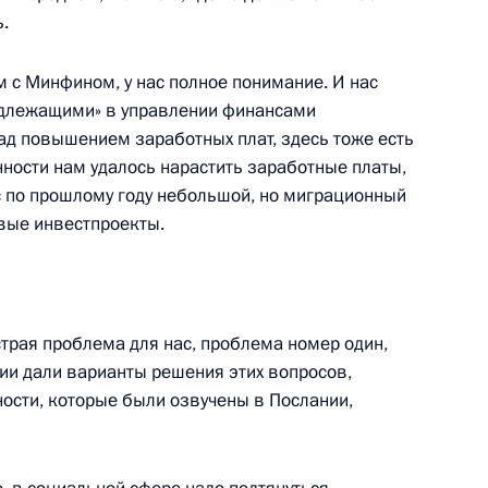
ения в части создания
.
нговых услуг
м с Минфином, у нас полное понимание. И нас
адлежащими» в управлении финансами
ад повышением заработных плат, здесь тоже есть
нности нам удалось нарастить заработные платы,
ас по прошлому году небольшой, но миграционный
нарного заседания съезда
овые инвестпроекты.
ния Общероссийской
ийский союз промышленников
трая проблема для нас, проблема номер один,
нии дали варианты решения этих вопросов,
ости, которые были озвучены в Послании,
ятий ОПК