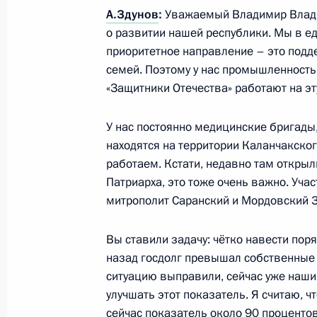
А.Здунов
:
Уважаемый Владимир Влади
Встреча с Министром науки и выс
о развитии нашей республики. Мы в е
Фальковым
приоритетное направление – это подд
1 июля 2024 года, 13:15
семей. Поэтому у нас промышленность,
«Защитники Отечества» работают на эт
Совещание по вопросам развития 
У нас постоянно медицинские бригады
находятся на территории Каланчакског
26 июня 2024 года, 23:05
работаем. Кстати, недавно там откры
Патриарха, это тоже очень важно. Уча
митрополит Саранский и Мордовский З
Организаторам, участникам и гост
молодёжного промышленного фору
Вы ставили задачу: чётко навести пор
назад госдолг превышал собственные 
24 июня 2024 года, 17:30
ситуацию выправили, сейчас уже наши
улучшать этот показатель. Я считаю, ч
сейчас показатель около 90 процентов