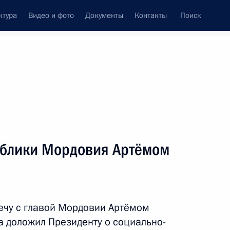
ктура
Видео и фото
Документы
Контакты
Поиск
Все темы
Подписаться на ленту
публики Мордовия Артёмом
ть следующие материалы
ой области Андреем Чибисом
ечу с главой Мордовии Артёмом
а доложил Президенту о социально-