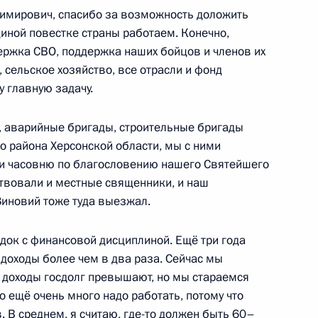
мирович, спасибо за возможность доложить
шего образования Валерием
диной повестке страны работаем. Конечно,
ержка СВО, поддержка наших бойцов и членов их
 сельское хозяйство, все отрасли и фонд
у главную задачу.
кораблестроения
, аварийные бригады, строительные бригады
о района Херсонской области, мы с ними
ли часовню по благословению нашего Святейшего
ствовали и местные священники, и наш
иновий тоже туда выезжал.
ям XII Международного
ма «Инженеры будущего»
ядок с финансовой дисциплиной. Ещё три года
доходы более чем в два раза. Сейчас мы
 доходы госдолг превышают, но мы стараемся
то ещё очень много надо работать, потому что
. В среднем, я считаю, где-то должен быть 60–