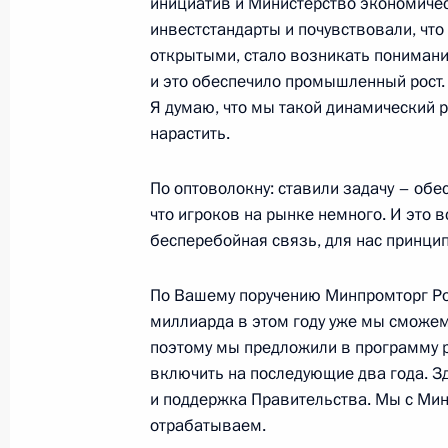
инициатив и Министерство экономиче
инвестстандарты и почувствовали, что
открытыми, стало возникать пониман
Пленарное заседание съезда РСПП
и это обеспечило промышленный рост. К
Я думаю, что мы такой динамический р
25 апреля 2024 года, 17:55
нарастить.
По оптоволокну: ставили задачу – обе
Заседание комиссии Госсовета по
что игроков на рынке немного. И это 
«Промышленность»
бесперебойная связь, для нас принцип
24 апреля 2024 года, 21:00
По Вашему поручению Минпромторг Р
миллиарда в этом году уже мы сможем
поэтому мы предложили в программу 
Встреча с главой Росрыболовства
включить на последующие два года. З
8 апреля 2024 года, 14:10
и поддержка Правительства. Мы с Ми
отрабатываем.