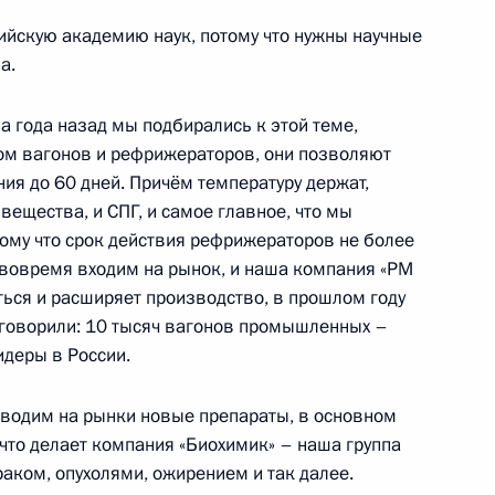
ийскую академию наук, потому что нужны научные
нии о совершении сделки АО
а.
ий комбинат им.
а года назад мы подбирались к этой теме,
ом вагонов и рефрижераторов, они позволяют
ия до 60 дней. Причём температуру держат,
вещества, и СПГ, и самое главное, что мы
ому что срок действия рефрижераторов не более
ть предыдущие материалы
Мы вовремя входим на рынок, и наша компания «РМ
ться и расширяет производство, в прошлом году
 говорили: 10 тысяч вагонов промышленных –
идеры в России.
енно-Морского Флота
водим на рынки новые препараты, в основном
что делает компания «Биохимик» – наша группа
аком, опухолями, ожирением и так далее.