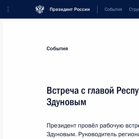
Президент России
События
Стру
Материалы по выбранной теме
События
Промышленность,
782 результата
Встреча с главой Рес
Показа
Здуновым
Встреча с губернатором Мурманск
Президент провёл рабочую встр
6 августа 2024 года, 13:30
Здуновым. Руководитель регион