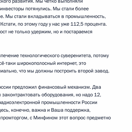
ского развития. Мы чётко выполняли
 инвесторы потянулись. Мы стали более
ие. Мы стали вкладываться в промышленность,
стати, по этому году у нас уже 112,5 процента.
ост не только удержим, но и постараемся
спечение технологического суверенитета, потому
 направлению
всё-таки широкополосный интернет, это
иально, что мы должны построить второй завод.
оссии предложил финансовый механизм. Два
 законтрактовать оборудования, но надо 12,
радиоэлектронной промышленности России
 Ильёй Шестаковым
десь, конечно, важна и Ваша поддержка,
нпромторгом, с Минфином этот вопрос предметно