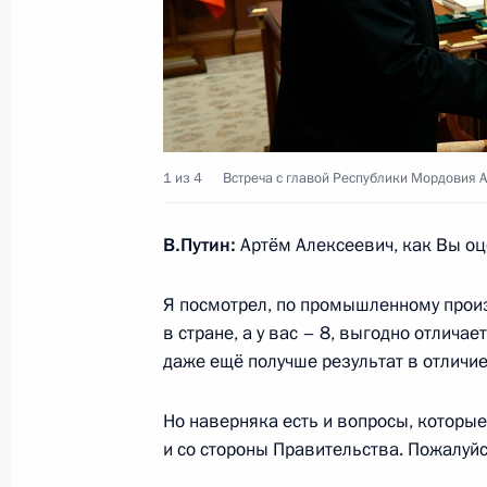
Открытие объектов металлургичес
в регионах
15 июля 2024 года, 15:10
Совещание с постоянными членами
1 из 4
Встреча с главой Республики Мордовия 
12 июля 2024 года, 13:15
В.Путин:
Артём Алексеевич, как Вы о
Я посмотрел, по промышленному произв
Уточнён ряд положений КоАП РФ, 
в стране, а у вас – 8, выгодно отличае
административную ответственность
даже ещё получше результат в отличие
лесного законодательства об учёте
8 июля 2024 года, 15:35
Но наверняка есть и вопросы, которые
и со стороны Правительства. Пожалуйс