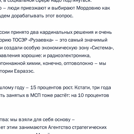
, в социальной сфере надо подтянуться.
о – люди приезжают и выбирают Мордовию как
удем дорабатывать этот вопрос.
ействию разработке,
ехнологичной промышленной
сии принято два кардинальных решения и очень
торию ТОСЭР «Рузаевка» – это самый значимый
 создали особую экономическую зону «Система»,
равления хорошие: и радиоэлектроника,
отоннажной химии, конечно, оптоволокно – мы
тории Евразэс.
 оборонно-промышленного
лому году – 15 процентов рост. Кстати, три года
ть занятых в МСП тоже растёт: на 10 процентов
ва: мы взяли для себя основу –
Сергеем Чемезовым
лет этим занимаются Агентство стратегических