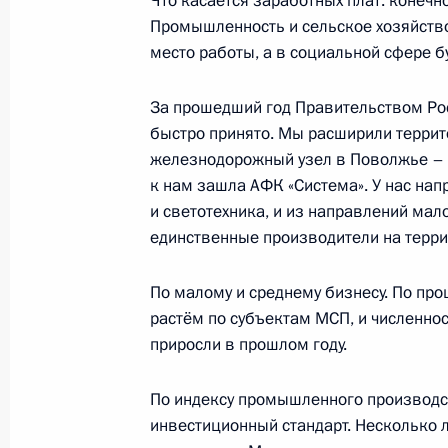
Что касается заработных плат: конечно
Промышленность и сельское хозяйств
место работы, а в социальной сфере б
Указ о членах набсовета ГК по сод
производству и экспорту высокот
За прошедший год Правительством Рос
продукции «Ростех»
быстро принято. Мы расширили терри
железнодорожный узел в Поволжье – и
15 мая 2024 года, 20:00
к нам зашла АФК «Система». У нас нап
и светотехника, и из направлений мал
единственные производители на терри
Совещание по вопросам развития
комплекса
По малому и среднему бизнесу. По прош
15 мая 2024 года, 16:20
растём по субъектам МСП, и численнос
приросли в прошлом году.
По индексу промышленного производст
Встреча с Денисом Мантуровым и 
инвестиционный стандарт. Несколько 
11 мая 2024 года, 12:10