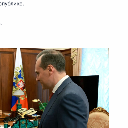
спублике.
довия Артёмом Здуновым
ь
Ростех» Сергеем Чемезовым
ие по развитию