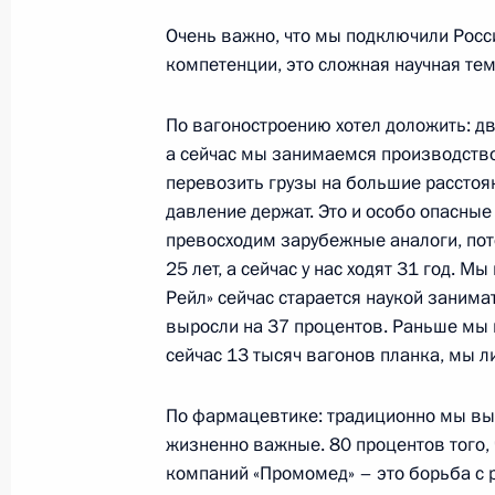
Очень важно, что мы подключили Росс
Распоряжение о специальном реше
компетенции, это сложная научная тем
«Норильский горно-металлургическ
А.П.Завенягина»
По вагоностроению хотел доложить: дв
11 марта 2024 года, 17:10
а сейчас мы занимаемся производств
перевозить грузы на большие расстоян
давление держат. Это и особо опасные 
превосходим зарубежные аналоги, пот
Показа
25 лет, а сейчас у нас ходят 31 год. 
Рейл» сейчас старается наукой занима
выросли на 37 процентов. Раньше мы
сейчас 13 тысяч вагонов планка, мы л
Встреча с военнослужащими Во
По фармацевтике: традиционно мы вы
жизненно важные. 80 процентов того, 
26 июля 2026 года
компаний «Промомед» – это борьба с р