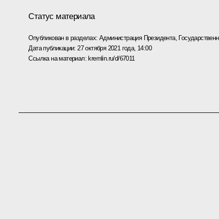
Статус материала
Опубликован в разделах:
Администрация Президента
,
Государствен
Дата публикации:
27 октября 2021 года, 14:00
Ссылка на материал:
kremlin.ru/d/67011