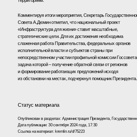
территориям.
Комментируя итоги мероприятия, Секретарь Государственно
Совета А.Дюмин отметил, что национальный проект
«Инфраструктура для жизни» ставит масштабные,
стратегические цели. Для их достижения необходима
слаженная работа Правительства, федеральных органов
исполнительной власти и субъектов страны при
непосредственном участии профильной комиссии Госсовета
задача которой – получение обратной связи от регионов
и формирование работающих предложений исходя
из обстановки на местах, подчеркнул помощник Президента.
Статус материала
Опубликован в разделах:
Администрация Президента
,
Государствен
Дата публикации:
30 сентября 2024 года, 17:30
Ссылка на материал:
kremlin.ru/d/75223