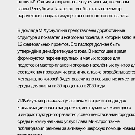
на жильё. Одним из вариантов его увеличения, по словам
главы Республики Татарстан, мог бы стать пересмотр
параметров возврата имущественного налогового вычета.
В докладе М.Хуснуллина представлены доработанные
структура и показатели нового нацпроекта, в который включ
12 федеральных проектов. Его паспорт должен быть
утверждён в декабре текущего года. В настоящее время
формируются перечни крупных и малых городов для
подготовки мастер-планов и опорных населённых пунктов д
составления программ их развития, а также разрабатываетс
методика, по которой будет рассчитано повышение качеств
среды для жизни на 30 процентов к 2030 году.
И.Файзуллин рассказал участникам встречи о подходах
к реализации нового нацпроекта, инструментах жилищного
и инфраструктурного развития, совершенствовании городск
среды и коммунальных услуг. Глава Минстроя также
поблагодарил регионы за активную шефскую помощь новым