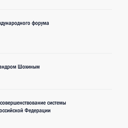
ждународного форума
сандром Шохиным
 совершенствование системы
Российской Федерации