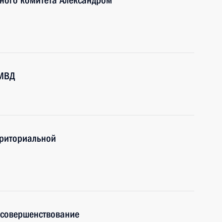
нного комитета Александром
 МВД
рриториальной
 совершенствование