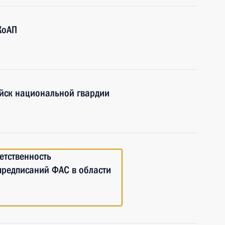
КоАП
йск национальной гвардии
етственность
предписаний ФАС в области