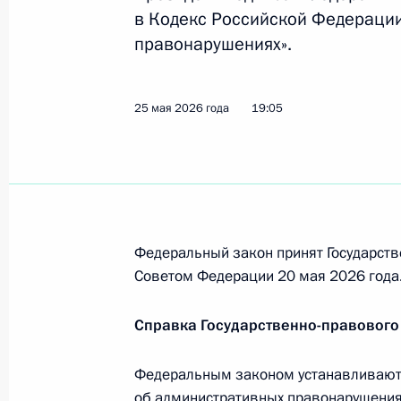
в Кодекс Российской Федераци
правонарушениях».
Видеообращение к участникам Ме
по безопасности
25 мая 2026 года
19:05
28 мая 2026 года, 10:00
Встреча с президентом РСПП Алек
26 мая 2026 года, 12:20
Федеральный закон принят Государств
Советом Федерации 20 мая 2026 года
Подписан закон, направленный на
Справка Государственно-правового
профилактики правонарушений в 
Федеральным законом устанавливаютс
25 мая 2026 года, 20:20
об административных правонарушения