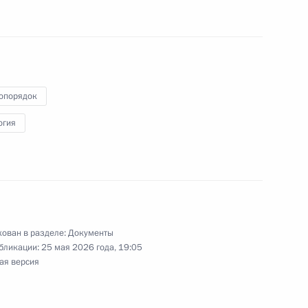
КоАП
опорядок
огия
йск национальной гвардии
етственность
предписаний ФАС в области
ован в разделе:
Документы
бликации:
25 мая 2026 года, 19:05
ая версия