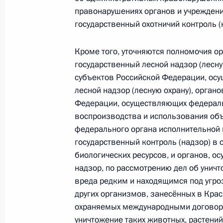
правонарушениях органов и учрежден
государственный охотничий контроль (
В КоАП внесены изменения, касаю
учреждений, осуществляющих охотн
Кроме того, уточняются полномочия 
25 мая 2026 года, 19:05
государственный лесной надзор (лесну
субъектов Российской Федерации, ос
лесной надзор (лесную охрану), орган
Федерации, осуществляющих федераль
Сокращено количество процессуал
воспроизводства и использования объ
освидетельствовании водителей на
федерального органа исполнительной
25 мая 2026 года, 19:00
государственный контроль (надзор) в
биологических ресурсов, и органов, 
надзор, по рассмотрению дел об унич
вреда редким и находящимся под угро
Встреча с Уполномоченным по прав
других организмов, занесённых в Крас
Москальковой
охраняемых международными договора
12 мая 2026 года, 13:45
уничтожение таких животных, растений