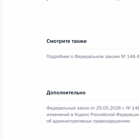
Закреплено право лиц, в отношени
производство по делам об админис
делать выписки и снимать за свой 
Смотрите также
2 мая 2026 года, 15:20
Подробнее о Федеральном законе № 146-
Совещание с постоянными членами
24 апреля 2026 года, 17:20
Дополнительно
Федеральный закон от 25.05.2026 г. № 14
изменений в Кодекс Российской Федераци
Совещание с членами Правительст
об административных правонарушениях
23 апреля 2026 года, 16:30