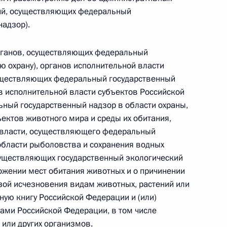
ий, осуществляющих федеральный
надзор).
щиеся полномочий
ичий контроль
органов, осуществляющих федеральный
ю охрану), органов исполнительной власти
уществляющих федеральный государственный
ов исполнительной власти субъектов Российской
ный государственный надзор в области охраны,
ьных документов при
ектов животного мира и среды их обитания,
 алкогольное опьянение
 власти, осуществляющего федеральный
 области рыболовства и сохранения водных
осуществляющих государственный экологический
тожении мест обитания животных и о причинении
зой исчезновения видам животных, растений или
ам человека Татьяной
ную книгу Российской Федерации и (или)
ми Российской Федерации, в том числе
 или других организмов.