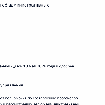
и об административных
ждународного форума
сандром Шохиным
енной Думой 13 мая 2026 года и одобрен
.
 совершенствование системы
 управления
Российской Федерации
я полномочия по составлению протоколов
х и рассмотрению дел об административных