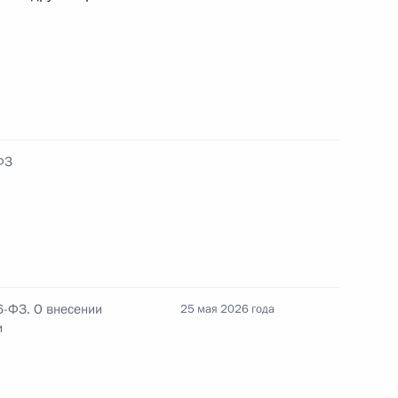
и которых ведётся
тративных правонарушениях,
счёт копии с материалов дел
ФЗ
 Совета Безопасности
6-ФЗ. О внесении
25 мая 2026 года
и
ва