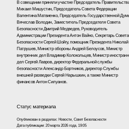
В совещании приняли участие Председатель Правительств
Михаил Мишустин
, Председатель Совета Федерации
Валентина Матвиенко
, Председатель Государственной Дум
Вячеслав Володин
, Заместитель Председателя Совета
Безопасности
Дмитрий Медведев
, Руководитель
Администрации Президента
Антон Вайно
, Секретарь Совета
Безопасности
Сергей Шойгу
, помощник Президента
Николай
Патрушев
, Министр обороны
Андрей Белоусов
, Министр
внутренних дел
Владимир Колокольцев
, Министр иностран
дел
Сергей Лавров
, директор Федеральной службы
безопасности
Александр Бортников
, директор Службы
внешней разведки
Сергей Нарышкин
, а также Министр
финансов
Антон Силуанов
.
Статус материала
Опубликован в разделах:
Новости
,
Совет Безопасности
Дата публикации:
20 марта 2026 года, 19:05