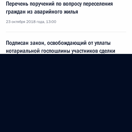
Перечень поручений по вопросу переселения
граждан из аварийного жилья
23 октября 2018 года, 13:00
Подписан закон, освобождающий от уплаты
нотариальной госпошлины участников сделки
по отчуждению недвижимости, расположенной
в аварийном и подлежащем сносу доме
11 октября 2018 года, 16:00
Совещание с членами Правительства
2 октября 2018 года, 18:00
Рабочая встреча с врио губернатора Амурской