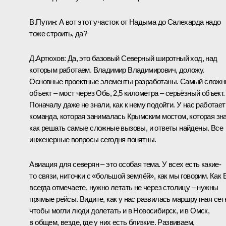
В.Путин:
А вот этот участок от Надыма до Салехарда надо
тоже строить, да?
Д.Артюхов:
Да, это базовый Северный широтный ход, над
которым работаем. Владимир Владимирович, доложу.
Основные проектные элементы разработаны. Самый слож
объект – мост через Обь, 2,5 километра – серьёзный объект.
Поначалу даже не знали, как к нему подойти. У нас работает
команда, которая занималась Крымским мостом, которая зна
как решать самые сложные вызовы, и ответы найдены. Все
инженерные вопросы сегодня понятны.
Авиация для северян – это особая тема. У всех есть какие-
то связи, ниточки с «большой землёй», как мы говорим. Как 
всегда отмечаете, нужно летать не через столицу – нужны
прямые рейсы. Видите, как у нас развилась маршрутная сет
чтобы могли люди долетать и в Новосибирск, и в Омск,
в общем, везде, где у них есть близкие. Развиваем,