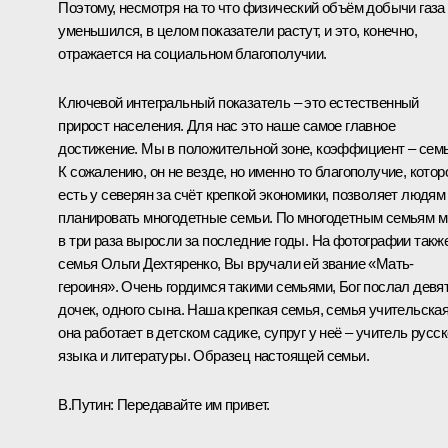
Поэтому, несмотря на то что физический объём добычи газа
уменьшился, в целом показатели растут, и это, конечно,
отражается на социальном благополучии.
Ключевой интегральный показатель – это естественный
прирост населения. Для нас это наше самое главное
достижение. Мы в положительной зоне, коэффициент – семь
К сожалению, он не везде, но именно то благополучие, котор
есть у северян за счёт крепкой экономики, позволяет людям
планировать многодетные семьи. По многодетным семьям 
в три раза выросли за последние годы. На фотографии такж
семья Ольги Дехтяренко, Вы вручали ей звание «Мать-
героиня». Очень гордимся такими семьями, Бог послал девя
дочек, одного сына. Наша крепкая семья, семья учительская
она работает в детском садике, супруг у неё – учитель русск
языка и литературы. Образец настоящей семьи.
В.Путин:
Передавайте им привет.