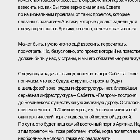
взвесить, но, как Вы тоже верно сказали на Совете
по национальным проектам, от таких проектов, которые
связаны с развитием Арктики, которые делают заделы для
следующего шага в Арктику, конечно, нельзя отказываться.
Может быть, нужно что-то ещё взвесить, пересчитать,
посмотреть. Но, безусловно, это проект, который на повестк
должен быть у нас, у страны, и мы его обязательно реализу
Следующая задача – выход, конечно, в порт Сабетта. Тоже
понимаем, что все будущие крупные проекты будут
в шельфовой зоне, рядом инфраструктуры нет, ближайшая
серьёзная инфраструктура – Сабетта. «Газпром» построил
до Бованенково существующую железную дорогу. Осталось
совсем немного – 170 километров, и у России появится ещё
один арктический порт с подведённой железной дорогой.
По сути, это будет наш самый восточный порт в Арктике. На
этим проектом мы тоже работаем, чтобы, когда появятся все
необходимые условия, также его реализовать.