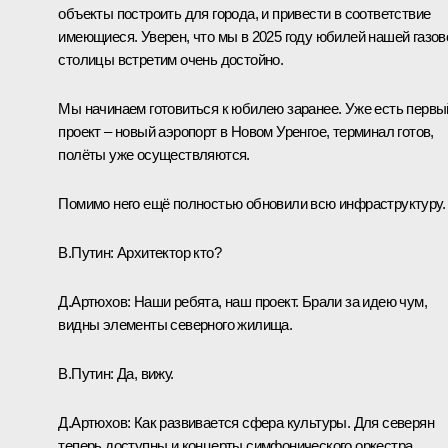
объекты построить для города, и привести в соответствие
имеющиеся. Уверен, что мы в 2025 году юбилей нашей газов
столицы встретим очень достойно.
Мы начинаем готовиться к юбилею заранее. Уже есть первы
проект – новый аэропорт в Новом Уренгое, терминал готов,
полёты уже осуществляются.
Помимо него ещё полностью обновили всю инфраструктуру.
В.Путин:
Архитектор кто?
Д.Артюхов:
Наши ребята, наш проект. Брали за идею чум,
видны элементы северного жилища.
В.Путин:
Да, вижу.
Д.Артюхов:
Как развивается сфера культуры. Для северян
теперь доступны и концерты симфонического оркестра