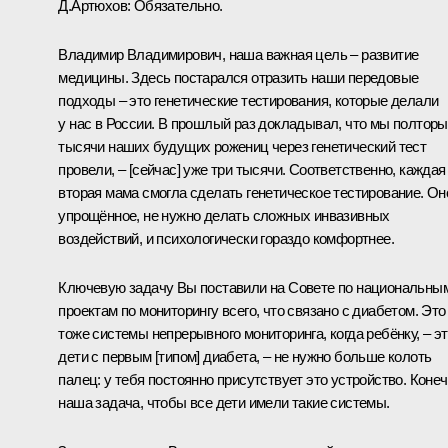
Д.Артюхов:
Обязательно.
Владимир Владимирович, наша важная цель – развитие
медицины. Здесь постарался отразить наши передовые
подходы – это генетические тестирования, которые делали
у нас в России. В прошлый раз докладывал, что мы полторы
тысячи наших будущих рожениц через генетический тест
провели, – [сейчас] уже три тысячи. Соответственно, каждая
вторая мама смогла сделать генетическое тестирование. Он
упрощённое, не нужно делать сложных инвазивных
воздействий, и психологически гораздо комфортнее.
Ключевую задачу Вы поставили на Совете по национальны
проектам по мониторингу всего, что связано с диабетом. Это
тоже системы непрерывного мониторинга, когда ребёнку, – э
дети с первым [типом] диабета, – не нужно больше колоть
палец: у тебя постоянно присутствует это устройство. Конеч
наша задача, чтобы все дети имели такие системы.