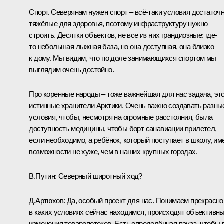
Спорт. Северянам нужен спорт – всё-таки условия достаточ
тяжёлые для здоровья, поэтому инфраструктуру нужно
строить. Десятки объектов, не все из них грандиозные: где-
то небольшая лыжная база, но она доступная, она близко
к дому. Мы видим, что по доле занимающихся спортом мы
выглядим очень достойно.
Про коренные народы – тоже важнейшая для нас задача, эт
истинные хранители Арктики. Очень важно создавать разны
условия, чтобы, несмотря на огромные расстояния, была
доступность медицины, чтобы борт санавиации прилетел,
если необходимо, а ребёнок, который поступает в школу, им
возможности не хуже, чем в наших крупных городах.
В.Путин:
Северный широтный ход?
Д.Артюхов:
Да, особый проект для нас. Понимаем прекрасно
в каких условиях сейчас находимся, происходят объективн
изменения товаропотоков. Есть определённая пауза, чтобы 