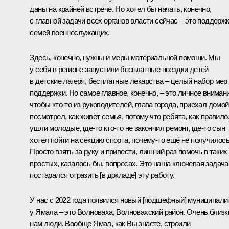
даны на крайней встрече. Но хотел бы начать, конечно,
с главной задачи всех органов власти сейчас – это поддерж
семей военнослужащих.
Здесь, конечно, нужны и меры материальной помощи. Мы
у себя в регионе запустили бесплатные поездки детей
в детские лагеря, бесплатные лекарства – целый набор мер
поддержки. Но самое главное, конечно, – это личное внимани
чтобы кто-то из руководителей, глава города, приехал домой
посмотрел, как живёт семья, потому что ребята, как правило
ушли молодые, где-то кто-то не закончил ремонт, где-то сын
хотел пойти на секцию спорта, почему-то ещё не получилось
Просто взять за руку и привести, лишний раз помочь в таких
простых, казалось бы, вопросах. Это наша ключевая задача
постарался отразить [в докладе] эту работу.
У нас с 2022 года появился новый [подшефный] муниципали
у Ямала – это Волноваха, Волновахский район. Очень близк
нам люди. Вообще Ямал, как Вы знаете, строили