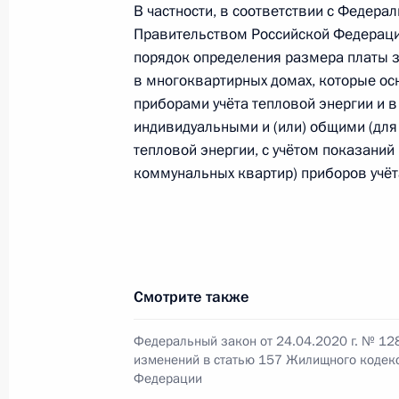
В частности, в соответствии с Федер
Внесены изменения в Жилищный к
Правительством Российской Федераци
порядок определения размера платы з
28 января 2020 года, 14:00
в многоквартирных домах, которые 
приборами учёта тепловой энергии и 
индивидуальными и (или) общими (для
Внесены изменения в закон о госу
тепловой энергии, с учётом показаний
информационной системе жилищно
коммунальных квартир) приборов учёт
28 декабря 2019 года, 21:15
Установлена административная отв
Смотрите также
за неисполнение в срок документо
строительства и пожарной безопас
Федеральный закон от 24.04.2020 г. № 12
изменений в статью 157 Жилищного кодек
16 декабря 2019 года, 16:20
Федерации