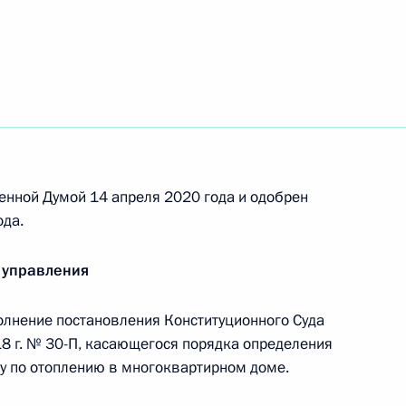
венного совета
Жилищного кодекса
енной Думой 14 апреля 2020 года и одобрен
ода.
 управления
плоснабжении
олнение постановления Конституционного Суда
и
8 г. № 30-П, касающегося порядка определения
у по отоплению в многоквартирном доме.