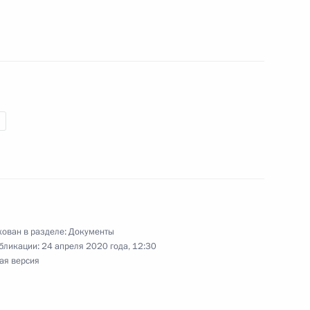
татьи Жилищного кодекса
одекс
ергосбережении
фективности
ован в разделе:
Документы
бликации:
24 апреля 2020 года, 12:30
ая версия