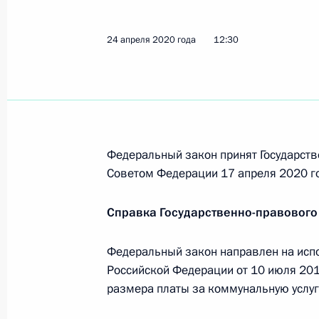
Заседания рабочих групп Государст
24 апреля 2020 года
12:30
22 июля 2020 года, 18:00
Внесены изменения в статью 157 
Российской Федерации
Федеральный закон принят Государств
Советом Федерации 17 апреля 2020 г
24 апреля 2020 года, 12:30
Справка Государственно-правового
Внесены изменения в законы о те
Федеральный закон направлен на исп
и о водоснабжении и водоотведени
Российской Федерации от 10 июля 201
1 апреля 2020 года, 15:30
размера платы за коммунальную услуг