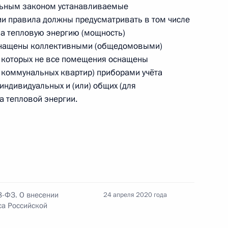
альным законом устанавливаемые
одекс Российской Федерации
и правила должны предусматривать в том числе
а тепловую энергию (мощность)
оснащены коллективными (общедомовыми)
в которых не все помещения оснащены
 коммунальных квартир) приборами учёта
дарственной
 индивидуальных и (или) общих (для
-коммунального хозяйства
а тепловой энергии.
етственность
в, связанных с нормами
ности
8-ФЗ. О внесении
24 апреля 2020 года
са Российской