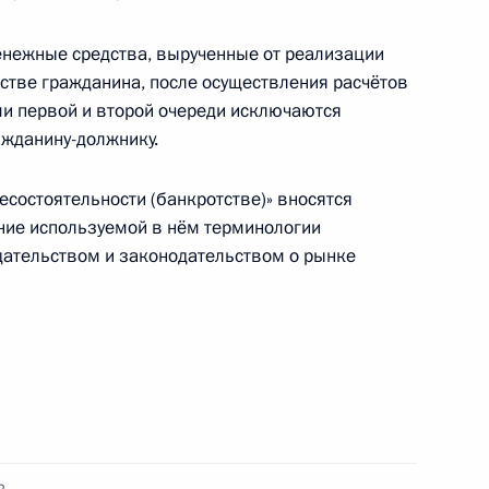
денежные средства, вырученные от реализации
нения, направленные
тстве гражданина, после осуществления расчётов
ежений граждан
и первой и второй очереди исключаются
ажданину-должнику.
есостоятельности (банкротстве)» вносятся
ние используемой в нём терминологии
е (займе) внесены изменения
дательством и законодательством о рынке
х каникул» гражданам при
 второго ребёнка или
давности при приватизации