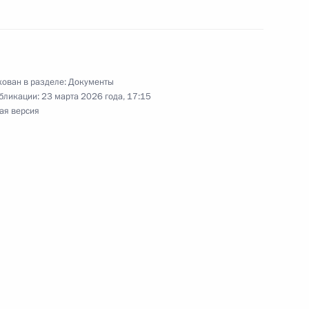
кротстве) внесены изменения
 права гражданина-должника
ован в разделе:
Документы
бликации:
23 марта 2026 года, 17:15
ая версия
ндром Бречаловым
ий упразднение
ля, осуществляемого
ого самоуправления