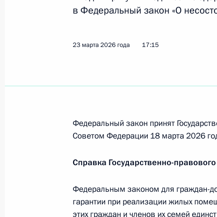
в Федеральный закон «О несосто
граждан
4 августа 2026 года, 17:50
23 марта 2026 года
17:15
В Жилищный кодекс внесены изме
на совершенствование порядка ра
за жилые помещения при реализац
развития территорий
Федеральный закон принят Государств
4 августа 2026 года, 17:45
Советом Федерации 18 марта 2026 го
Справка Государственно-правового
Уточнены особенности приватизац
жилищного фонда России
Федеральным законом для граждан-д
гарантии при реализации жилых поме
4 июля 2026 года, 18:05
этих граждан и членов их семей един