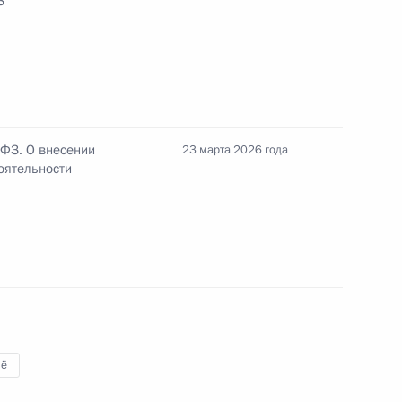
З
пительно-ипотечной системе
ужащих
-ФЗ. О внесении
23 марта 2026 года
оятельности
ласти Виталием Хоценко
ской области Александром
ё