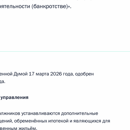
ятельности (банкротстве)».
нения, направленные
счёта размера возмещения
ии проектов комплексного
енной Думой 17 марта 2026 года, одобрен
да.
 управления
ии жилых помещений
олжников устанавливаются дополнительные
щений, обременённых ипотекой и являющихся для
ственным жильём.