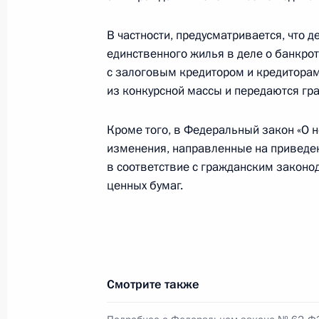
В частности, предусматривается, что 
В законодательство внесены изме
единственного жилья в деле о банкро
на стимулирование жилищных сбер
с залоговым кредитором и кредиторам
4 июля 2026 года, 17:15
из конкурсной массы и передаются гр
Кроме того, в Федеральный закон «О н
изменения, направленные на приведе
В закон о потребительском кредит
в соответствие с гражданским законо
в части предоставления «кредитны
ценных бумаг.
условии рождения или усыновления
последующих детей
4 июля 2026 года, 17:10
Смотрите также
Подписан закон о сроках исковой 