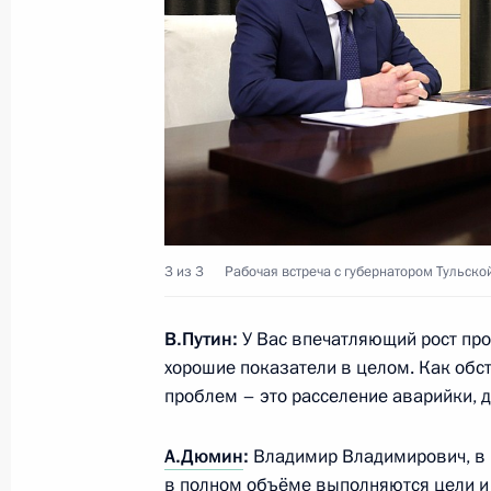
28 августа 2024 года, 13:50
Встреча с губернатором Астраханс
Бабушкиным
27 августа 2024 года, 13:55
3 из 3
Рабочая встреча с губернатором Тульск
Подписан закон, направленный на
и безопасности систем теплоснабж
В.Путин:
У Вас впечатляющий рост про
хорошие показатели в целом. Как обс
8 августа 2024 года, 21:05
проблем – это расселение аварийки, 
А.Дюмин
:
Владимир Владимирович, в ц
Подписан закон о защите единстве
в полном объёме выполняются цели и 