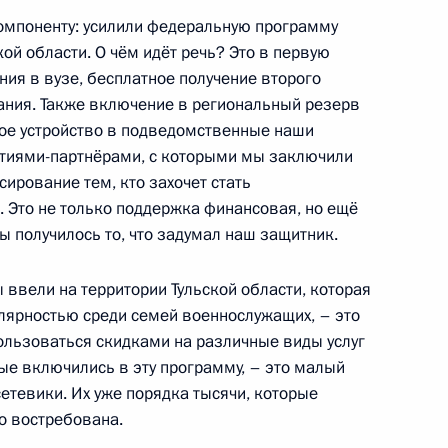
ищных субсидиях гражданам,
омпоненту: усилили федеральную программу
 Севера и приравненных
кой области. О чём идёт речь? Это в первую
ия в вузе, бесплатное получение второго
ания. Также включение в региональный резерв
ое устройство в подведомственные наши
ятиями-партнёрами, с которыми мы заключили
сирование тем, кто захочет стать
а господдержки многодетных
. Это не только поддержка финансовая, но ещё
го жилищного кредита
ы получилось то, что задумал наш защитник.
ввели на территории Тульской области, которая
улярностью среди семей военнослужащих, – это
пользоваться скидками на различные виды услуг
ому развитию и нацпроектам
рые включились в эту программу, – это малый
ниям социально-
сетевики. Их уже порядка тысячи, которые
но востребована.