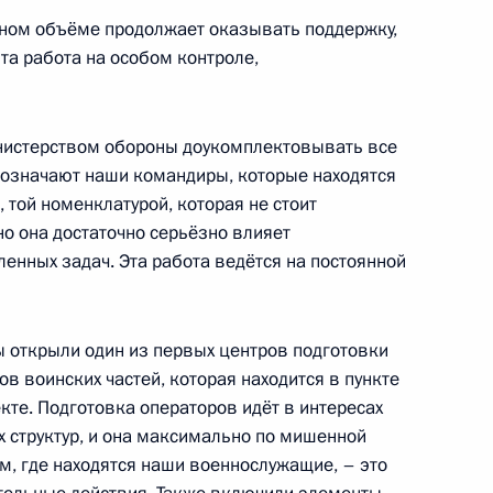
лном объёме продолжает оказывать поддержку,
а работа на особом контроле,
ия Российской Федерации
ективу до 2036 года
нистерством обороны доукомплектовывать все
бозначают наши командиры, которые находятся
 той номенклатурой, которая не стоит
но она достаточно серьёзно влияет
енных задач. Эта работа ведётся на постоянной
области Алексеем Дюминым
ы открыли один из первых центров подготовки
в воинских частей, которая находится в пункте
направлению «Строительство,
кте. Подготовка операторов идёт в интересах
городская среда»
х структур, и она максимально по мишенной
м, где находятся наши военнослужащие, – это