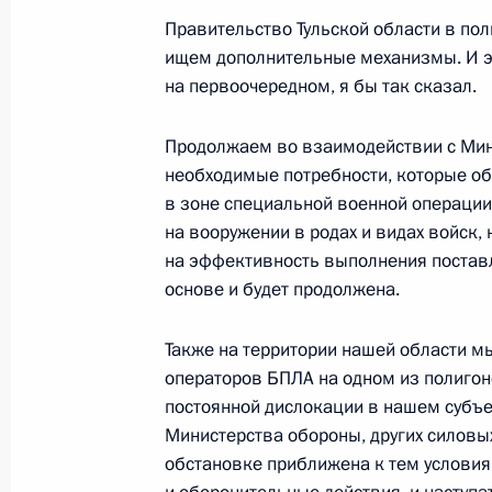
Правительство Тульской области в по
ищем дополнительные механизмы. И эт
на первоочередном, я бы так сказал.
Указ о национальных целях развит
на период до 2030 года и на персп
Продолжаем во взаимодействии с Ми
7 мая 2024 года, 18:40
необходимые потребности, которые о
в зоне специальной военной операции,
на вооружении в родах и видах войск, 
на эффективность выполнения поставл
Встреча с губернатором Тульской 
основе и будет продолжена.
2 мая 2024 года, 13:30
Также на территории нашей области м
операторов БПЛА на одном из полигоно
Заседание комиссии Госсовета по 
постоянной дислокации в нашем субъе
жилищно-коммунальное хозяйство, 
Министерства обороны, других силовы
обстановке приближена к тем условия
16 апреля 2024 года, 18:00