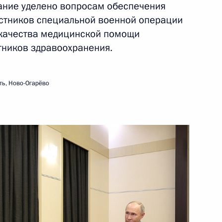
ание уделено вопросам обеспечения
стников специальной военной операции
 качества медицинской помощи
печения военнослужащих –
тников здравоохранения.
енную службу по контракту
осударства
ть, Ново-Огарёво
редседателя Правительства
кой области Михаилом