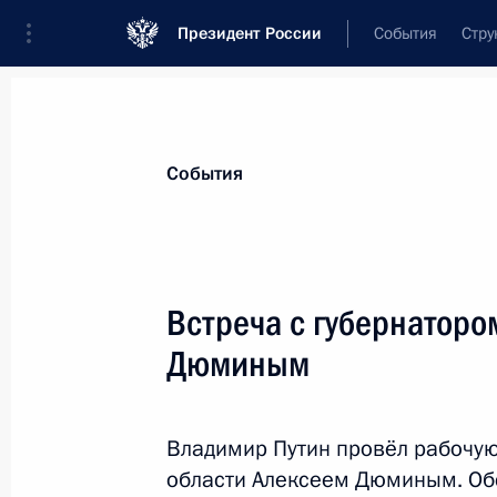
Президент России
События
Стру
Материалы по выбранной теме
События
Жильё,
487 результатов
Встреча с губернаторо
Показа
Дюминым
Расширен перечень категорий граж
приняты в члены жилищно-строите
Владимир Путин провёл рабочую
области Алексеем Дюминым. Об
13 декабря 2024 года, 15:10