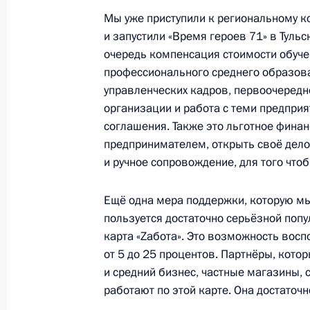
Внесены изменения в закон о жил
Мы уже приступили к региональному к
выезжающим из районов Крайнего
и запустили «Время героев 71» в Тульс
очередь компенсация стоимости обучен
к ним местностей
профессионального среднего образов
13 июля 2024 года, 15:00
управленческих кадров, первоочередн
организации и работа с теми предпри
соглашения. Также это льготное финан
До конца 2030 года продлена мер
предпринимателем, открыть своё дело
семей в части погашения ипотечно
и ручное сопровождение, для того чтоб
12 июня 2024 года, 10:30
Ещё одна мера поддержки, которую мы 
пользуется достаточно серьёзной поп
карта «Zабота». Это возможность вос
Заседание Совета по стратегическ
от 5 до 25 процентов. Партнёры, кото
и комиссий Госсовета по направле
и средний бизнес, частные магазины, 
экономического развития
работают по этой карте. Она достаточ
29 мая 2024 года, 18:20