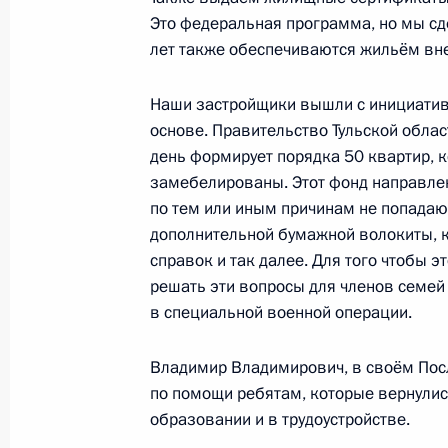
Это федеральная программа, но мы сд
22 июля 2024 года, 16:45
лет также обеспечиваются жильём вне
Наши застройщики вышли с инициатив
В законодательство внесены измен
основе. Правительство Тульской обла
закона о строительстве жилых дом
день формирует порядка 50 квартир, 
эскроу
замебелированы. Этот фонд направле
22 июля 2024 года, 15:05
по тем или иным причинам не попадаю
дополнительной бумажной волокиты, к
справок и так далее. Для того чтобы э
решать эти вопросы для членов семей
Подписан закон, регулирующий от
в специальной военной операции.
строительства жилых домов по дог
с использованием счетов эскроу
Владимир Владимирович, в своём Пос
22 июля 2024 года, 15:00
по помощи ребятам, которые вернулис
образовании и в трудоустройстве.