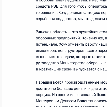
и оборонительные действия, и наступ
средств РЭБ, для того чтобы оператор
то решения. Хочу доложить, что уже п
Открытие социальных и жилых объе
серьёзная поддержка, мы это делаем
3 апреля 2024 года, 18:45
Тульская область – это оружейная ст
оборонных предприятий. Конечно же, в
потенциале. Хочу отметить работу наш
Подписан закон, разрешающий сд
инженеров, конструкторов, всего пер
в многоквартирных домах, в том чи
выполняет те задачи, которые ставит
при условии соблюдения прав и за
руководство Министерства обороны, по
в кратчайшие сроки выпускается с наш
23 марта 2024 года, 18:25
Наращиваются производственные мощ
достаточно большие деньги, и для эт
Правила внеочередного предостав
корпуса. На одном из совещаний был
по договору социального найма пр
Мантуровым
Денисом Валентиновичем,
с решением Конституционного Суда