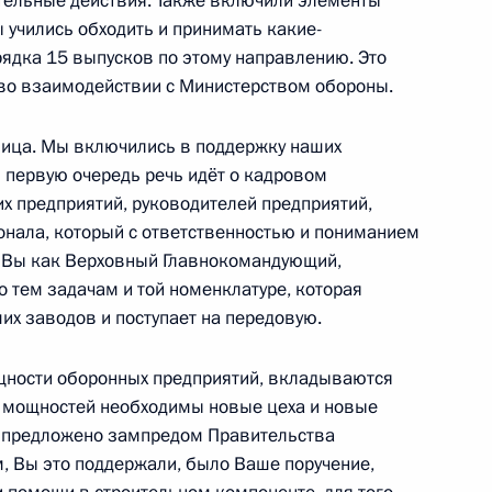
ательные действия. Также включили элементы
ы учились обходить и принимать какие-
орядка 15 выпусков по этому направлению. Это
ктов в новых регионах России
 во взаимодействии с Министерством обороны.
олица. Мы включились в поддержку наших
 первую очередь речь идёт о кадровом
их предприятий, руководителей предприятий,
авать жилые помещения
сонала, который с ответственностью и пониманием
сле на короткий срок, только
е Вы как Верховный Главнокомандующий,
конных интересов соседей
 тем задачам и той номенклатуре, которая
их заводов и поступает на передовую.
ности оборонных предприятий, вкладываются
их мощностей необходимы новые цеха и новые
ления жилого помещения
о предложено зампредом Правительства
иведены в соответствие
 Вы это поддержали, было Ваше поручение,