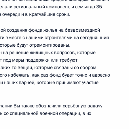
елали региональный компонент, и семьи до 35
 очереди и в кратчайшие сроки.
ой создания фонда жилья на безвозмездной
ения в связи с принятием
сти вместе с нашими строителями на сегодняшний
ов с использованием счетов
которые будут отремонтированы,
н на решение жилищных вопросов, которые
т под меры поддержки или требуют
аких-то вещей, которые связаны со сбором
того избежать, как раз фонд будет точно и адресно
 и наших парней, которые принимают участие
ношения в сфере
оворам строительного подряда
лании Вы также обозначили серьёзную задачу
ь со специальной военной операции, в их