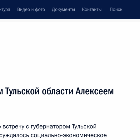
ктура
Видео и фото
Документы
Контакты
Поиск
Все темы
Подписаться на ленту
м Тульской области Алексеем
ть следующие материалы
дан, которые могут быть
льного кооператива
 встречу с губернатором Тульской
суждалось социально-экономическое