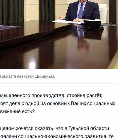
кой области Игорем
ой области Алексеем Дюминым.
 повышение надёжности
ения
мышленного производства, стройка растёт,
тоят дела с одной из основных Ваших социальных
движение есть?
елом хочется сказать, что в Тульской области
нного ипотечного жилья при
задачи социально-экономического развития, те