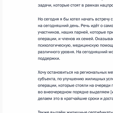
банкротстве
задачи, которые стоят в рамках нацпр
8 августа 2024 года, 20:00
Но сегодня я бы хотел начать встречу 
на сегодняшний день. Речь идёт о сам
участников, наших парней, которые п
Подписан закон, регулирующий отв
операции, и членов их семей. Оказыв
перед потребителем при договоре д
психологическую, медицинскую помощ
8 августа 2024 года, 17:20
различного уровня. На сегодняшний м
поддержки.
Встреча с губернатором Мурманск
Хочу остановиться на региональных ме
субъекта, по улучшению жилищных усл
6 августа 2024 года, 13:30
операции, которые стояли на очереди
во внеочередном порядке выделяем [
делаем это в кратчайшие сроки и дост
В закон о государственной регист
изменения
Также выдаём жилищные сертификаты 