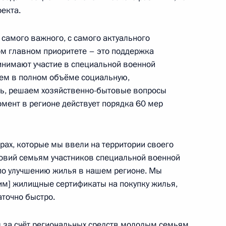
оекта.
с самого важного, с самого актуального
ом главном приоритете – это поддержка
ринимают участие в специальной военной
етственность застройщика
аем в полном объёме социальную,
олевого строительства
ь, решаем хозяйственно-бытовые вопросы
омент в регионе действует порядка 60 мер
ой области Андреем Чибисом
рах, которые мы ввели на территории своего
овий семьям участников специальной военной
 по улучшению жилья в нашем регионе. Мы
им] жилищные сертификаты на покупку жилья,
аточно быстро.
рации недвижимости внесены
за счёт региональных средств молодым семьям.