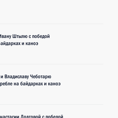
Ивану Штылю с победой
байдарках и каноэ
и Владиславу Чеботарю
гребле на байдарках и каноэ
настасии Долговой с победой