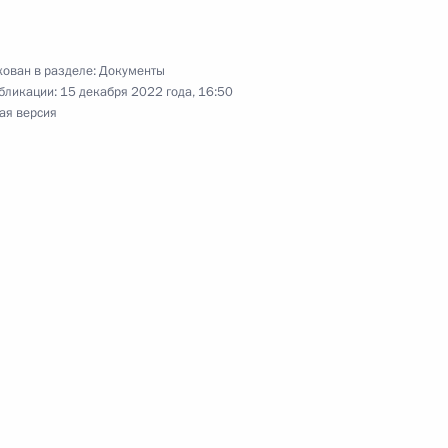
части четвёртой
ован в разделе:
Документы
бликации:
15 декабря 2022 года, 16:50
ая версия
ва
ру предоставления
тов о процессе
 лекарственных препаратов