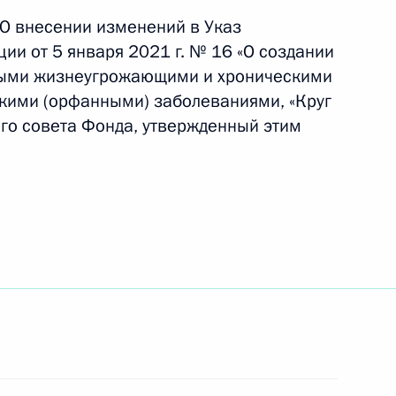
«О внесении изменений в Указ
ии от 5 января 2021 г. № 16 «О создании
лыми жизнеугрожающими и хроническими
дкими (орфанными) заболеваниями, «Круг
нии Фонда поддержки детей
ого совета Фонда, утвержденный этим
хроническими
ими (орфанными)
нения, предусматривающие
тек