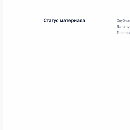
Внесено изменение в статью 1363 
Гражданского кодекса
Статус материала
Опублик
7 октября 2022 года, 13:05
Дата пу
Текстов
Совещание с членами Правительст
25 июля 2022 года, 20:05
Подписан закон, вводящий процеду
Минздравом Минпромторгу докумен
производства и контроле качества
14 июля 2022 года, 18:55