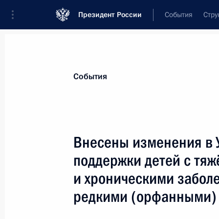
Президент России
События
Стру
Материалы по выбранной теме
События
Лекарства,
129 результатов
Внесены изменения в 
Показа
поддержки детей с т
и хроническими заболе
Внесены изменения в законодател
редкими (орфанными)
производства, хранения и использ
сельхозназначения и обращения л