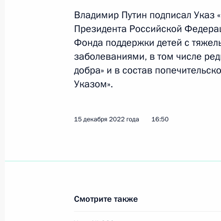
ветеринарного применения
Владимир Путин подписал Указ 
29 декабря 2022 года, 21:15
Президента Российской Федерац
Фонда поддержки детей с тяже
заболеваниями, в том числе ре
Внесены изменения в Указ о созда
добра» и в состав попечительск
с тяжёлыми жизнеугрожающими и 
Указом».
заболеваниями, в том числе редк
заболеваниями
15 декабря 2022 года
16:50
15 декабря 2022 года, 16:50
В законодательство внесены изме
возрождение производственных ап
Смотрите также
5 декабря 2022 года, 15:00