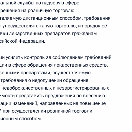
альной службы по надзору в сфере
зрешения на розничную торговлю
твляемую дистанционным способом, требования
ут осуществлять такую торговлю, и порядок её
роизводства
авки лекарственных препаратов гражданам
сийской Федерации.
ии усилить контроль за соблюдением требований
ции в сфере обращения лекарственных средств,
ещания с членами
твенными препаратами, осуществляемую
е требования о недопущении обращения
 недоброкачественных и незарегистрированных
димости представить предложения по внесению
рации изменений, направленных на повышение
й при осуществлении розничной торговли
нения, касающиеся вопросов
ционным способом.
ыми препаратами