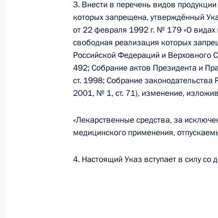
и медицинскими изделиями
3. Внести в перечень видов продукции
которых запрещена, утверждённый Ук
13 июля 2020 года, 13:30
от 22 февраля 1992 г. № 179 «О видах 
свободная реализация которых запрещ
Российской Федераций и Верховного С
Совещание по реализации мер по
492; Собрание актов Президента и Пр
и социальной сферы
ст. 1998; Собрание законодательства 
2001, № 1, ст. 71), изменение, излож
19 мая 2020 года, 15:40
«Лекарственные средства, за исключе
медицинского применения, отпускаемы
Подписан закон, предусматривающ
дистанционно осуществлять розни
4. Настоящий Указ вступает в силу со 
лекарственными препаратами
3 апреля 2020 года, 20:10