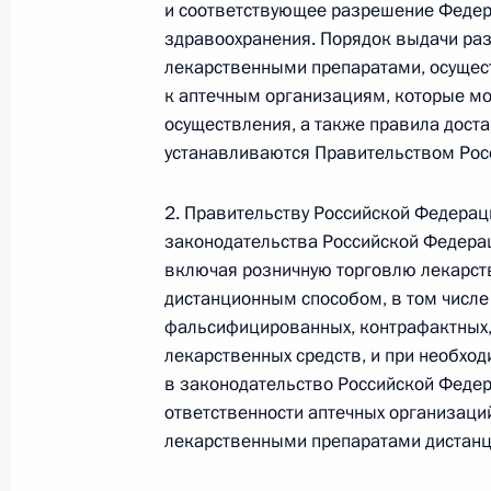
22 декабря 2020 года, 11:50
и соответствующее разрешение Федер
здравоохранения. Порядок выдачи ра
лекарственными препаратами, осущес
к аптечным организациям, которые мог
Открытие цеха крупнотоннажного п
осуществления, а также правила дост
фармацевтических субстанций
устанавливаются Правительством Рос
26 ноября 2020 года, 12:10
2. Правительству Российской Федерац
законодательства Российской Федера
Перечень поручений по итогам сов
включая розничную торговлю лекарс
Правительства
дистанционным способом, в том числ
фальсифицированных, контрафактных,
6 ноября 2020 года, 18:00
лекарственных средств, и при необхо
в законодательство Российской Феде
ответственности аптечных организаци
В законодательство внесены изме
лекарственными препаратами дистан
обеспечения граждан лекарственн