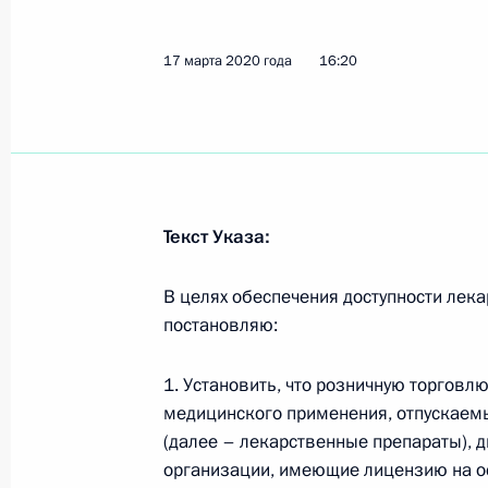
17 марта 2020 года
16:20
Указ о создании фонда «Круг добра
с тяжёлыми жизнеугрожающими и 
заболеваниями, в том числе редк
6 января 2021 года, 10:00
Текст Указа:
Совещание по социальным вопрос
В целях обеспечения доступности лек
5 января 2021 года, 18:10
постановляю:
1. Установить, что розничную торгов
медицинского применения, отпускаем
Внесены изменения в закон об об
(далее – лекарственные препараты),
средств
организации, имеющие лицензию на о