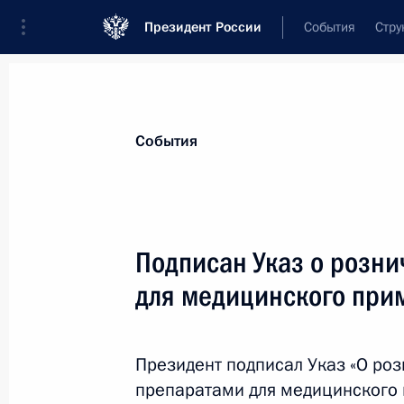
Президент России
События
Стру
Материалы по выбранной теме
События
Лекарства,
129 результатов
Подписан Указ о розни
Показа
для медицинского при
Встреча с главой Федерального ме
агентства Вероникой Скворцовой
Президент подписал Указ «О ро
препаратами для медицинского 
1 марта 2021 года, 13:15