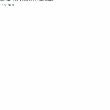
ая версия
ле лекарствами для
аимозаменяемости
дицинского применения
ьство, касающееся