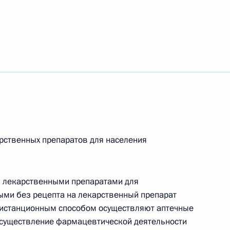
» для поддержки детей
хроническими
ими (орфанными)
ам
арственных препаратов для населения
лю лекарственными препаратами для
ыми без рецепта на лекарственный препарат
ращении лекарственных
 дистанционным способом осуществляют аптечные
существление фармацевтической деятельности