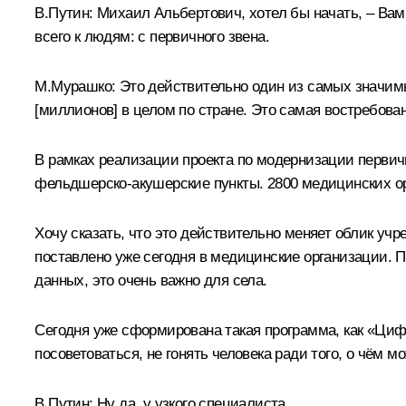
В.Путин:
Михаил Альбертович, хотел бы начать, – Вам 
всего к людям: с первичного звена.
М.Мурашко
:
Это действительно один из самых значим
[миллионов] в целом по стране. Это самая востребова
В рамках реализации проекта по модернизации первичн
фельдшерско-акушерские пункты. 2800 медицинских о
Хочу сказать, что это действительно меняет облик уч
поставлено уже сегодня в медицинские организации. 
данных, это очень важно для села.
Сегодня уже сформирована такая программа, как «Циф
посоветоваться, не гонять человека ради того, о чём
В.Путин:
Ну да, у узкого специалиста.