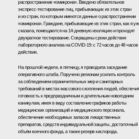
распространение «омикрона». Введено обязательное
экспресс-тестирование лиц, прибывающих из этих стран
и из стран, по которым имеются данные о распространении
«омикрона». Граждане, прибывающие из этих стран, как я уж
сказала, помещаются на 14-дневную изоляцию и проходят
двукратное тестирование. Сокращены сроки действия
лабораторного анализа на COVID-19: с 72 часов до 48 часов
действия.
На прошлой неделе, в пятницу, я проводила заседание
оперативного штаба. Поручено регионам усилить контроль
за соблюдением ограничительных мер и санитарных
требований в местах массового скопления людей, обеспечи
готовность к предпраздничным и длительным новогодним
каникулам, имея в виду составление графиков работы
медицинских организаций и медицинского персонала,
обеспечение необходимых запасов лекарственных
препаратов, средств индивидуальной защиты, достаточный
объём коечного фонда, а также резерв кислорода.