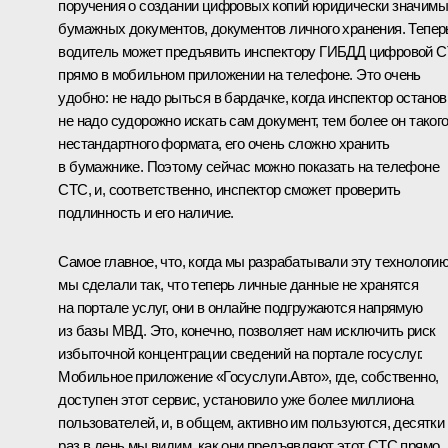
поручения о создании цифровых копий юридически значим
бумажных документов, документов личного хранения. Тепер
водитель может предъявить инспектору ГИБДД цифровой 
прямо в мобильном приложении на телефоне. Это очень
удобно: не надо рыться в бардачке, когда инспектор останов
не надо судорожно искать сам документ, тем более он таког
нестандартного формата, его очень сложно хранить
в бумажнике. Поэтому сейчас можно показать на телефоне
СТС, и, соответственно, инспектор сможет проверить
подлинность и его наличие.
Самое главное, что, когда мы разрабатывали эту технологию
мы сделали так, что теперь личные данные не хранятся
на портале услуг, они в онлайне подгружаются напрямую
из базы МВД. Это, конечно, позволяет нам исключить риск
избыточной концентрации сведений на портале госуслуг.
Мобильное приложение «Госуслуги.Авто», где, собственно,
доступен этот сервис, установило уже более миллиона
пользователей, и, в общем, активно им пользуются, десятки
раз в день мы видим, как они предъявляют этот СТС прямо