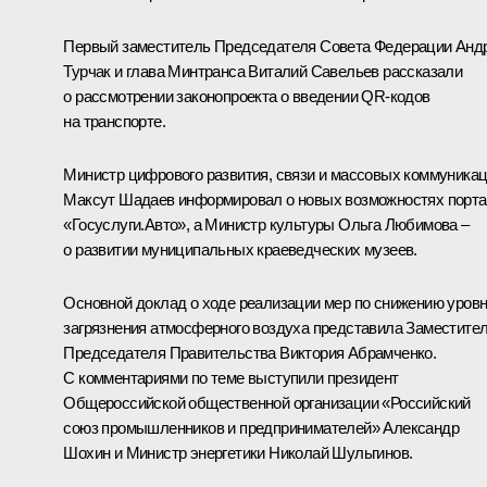
Первый заместитель Председателя Совета Федерации
Анд
Турчак
и глава Минтранса
Виталий Савельев
рассказали
о рассмотрении законопроекта о введении QR-кодов
на транспорте.
Министр цифрового развития, связи и массовых коммуника
Максут Шадаев
информировал о новых возможностях порт
«Госуслуги.Авто», а Министр культуры
Ольга Любимова
–
о развитии муниципальных краеведческих музеев.
Основной доклад о ходе реализации мер по снижению уров
загрязнения атмосферного воздуха представила Заместите
Председателя Правительства
Виктория Абрамченко
.
С комментариями по теме выступили президент
Общероссийской общественной организации «Российский
союз промышленников и предпринимателей»
Александр
Шохин
и Министр энергетики
Николай Шульгинов
.