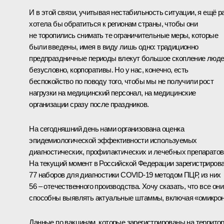
И в этой связи, учитывая нестабильность ситуации, я ещё р
хотела бы обратиться к регионам страны, чтобы они
не торопились снимать те ограничительные меры, которые
были введены, имея в виду лишь одно: традиционно
предпраздничные периоды влекут большое скопление люде
безусловно, корпоративы. Но у нас, конечно, есть
беспокойство по поводу того, чтобы мы не получили рост
нагрузки на медицинский персонал, на медицинские
организации сразу после праздников.
На сегодняшний день нами организована оценка
эпидемиологической эффективности используемых
диагностических, профилактических и лечебных препаратов
На текущий момент в Российской Федерации зарегистриров
77 наборов для диагностики COVID-19 методом ПЦР, из них
56 – отечественного производства. Хочу сказать, что все они
способны выявлять актуальные штаммы, включая «омикрон
Данные по вакцинам, которые зарегистрированы на террито