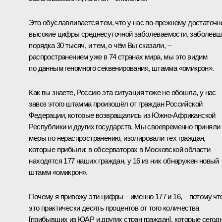
Это обуславливается тем, что у нас по-прежнему достаточн
высокие цифры среднесуточной заболеваемости, заболевш
порядка 30 тысяч, и тем, о чём Вы сказали, –
распространением уже в 74 странах мира, мы это видим
по данным геномного секвенирования, штамма «омикрон».
Как вы знаете, Россию эта ситуация тоже не обошла, у нас
завоз этого штамма произошёл от граждан Российской
Федерации, которые возвращались из Южно-Африканской
Республики и других государств. Мы своевременно приняли
меры по нераспространению, изолировали тех граждан,
которые прибыли: в обсерваторах в Московской области
находятся 177 наших граждан, у 16 из них обнаружен новый
штамм «омикрон».
Почему я привожу эти цифры – именно 177 и 16, – потому чт
это практически десять процентов от того количества
[прибывших из ЮАР и других стран граждан], которые сегод