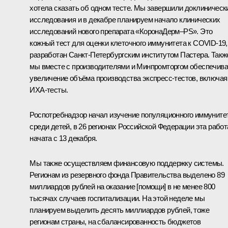
хотела сказать об одном тесте. Мы завершили доклиническ
исследования и в декабре планируем начало клинических
исследований нового препарата «КоронаДерм–PS». Это
кожный тест для оценки клеточного иммунитета к COVID-19,
разработан Санкт-Петербургским институтом Пастера. Такж
мы вместе с производителями и Минпромторгом обеспечив
увеличение объёма производства экспресс-тестов, включая
ИХА-тесты.
Роспотребнадзор начал изучение популяционного иммуните
среди детей, в 26 регионах Российской Федерации эта работ
начата с 13 декабря.
Мы также осуществляем финансовую поддержку системы.
Регионам из резервного фонда Правительства выделено 89
миллиардов рублей на оказание [помощи] в не менее 800
тысячах случаев госпитализации. На этой неделе мы
планируем выделить десять миллиардов рублей, тоже
регионам страны, на сбалансированность бюджетов