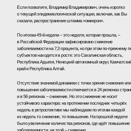
Если позволите, Владимир Владимирович, очень коротко
о текущей эпидемиологической ситуации, включая, как Вы
сказали, распространение штамма «омикрон».
По итогам 49-й недели – это неделя, которая прошла, –
в Российской Федерации зафиксировано снижение
заболеваемости на 7,3 процента, но при этом по-прежнему п
субъектов находятся в росте: это Сахалинская область,
Республика Адыгея, Ненецкий автономный округ, Камчатски
край и Республика Алтай.
Отсутствие значимой динамики с точки зрения снижения ил
повышения заболеваемости отмечается в 24 регионах стра
и в 56 регионах – снижение. Но это снижение не носит
устойчивого характера: на протяжении последних четырёх
недель в ретроспективе мы наблюдаем по итогам каждой
из недель то снижение, то повышение. На прошлой неделе
было увеличение количества регионов, где идёт повышение
заболеваемости, на этой – снижение.