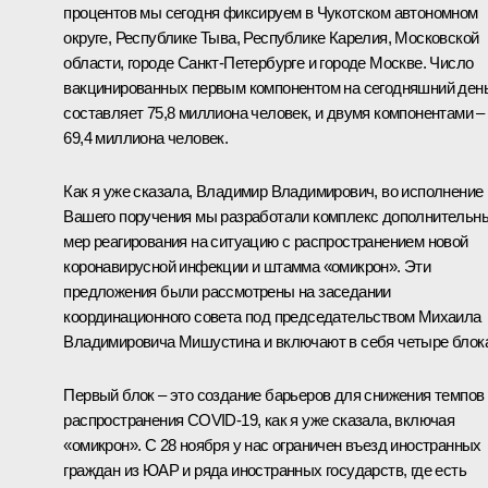
процентов мы сегодня фиксируем в Чукотском автономном
округе, Республике Тыва, Республике Карелия, Московской
области, городе Санкт-Петербурге и городе Москве. Число
вакцинированных первым компонентом на сегодняшний ден
составляет 75,8 миллиона человек, и двумя компонентами –
69,4 миллиона человек.
Как я уже сказала, Владимир Владимирович, во исполнение
Вашего поручения мы разработали комплекс дополнительн
мер реагирования на ситуацию с распространением новой
коронавирусной инфекции и штамма «омикрон». Эти
предложения были рассмотрены на заседании
координационного совета под председательством
Михаила
Владимировича Мишустина
и включают в себя четыре блок
Первый блок – это создание барьеров для снижения темпов
распространения COVID-19, как я уже сказала, включая
«омикрон». С 28 ноября у нас ограничен въезд иностранных
граждан из ЮАР и ряда иностранных государств, где есть