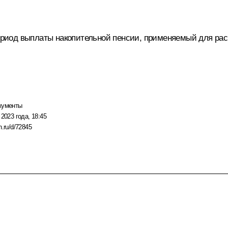
иод выплаты накопительной пенсии, применяемый для расчё
кументы
 2023 года, 18:45
n.ru/d/72845