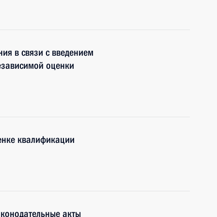
ния в связи с введением
независимой оценки
енке квалификации
аконодательные акты