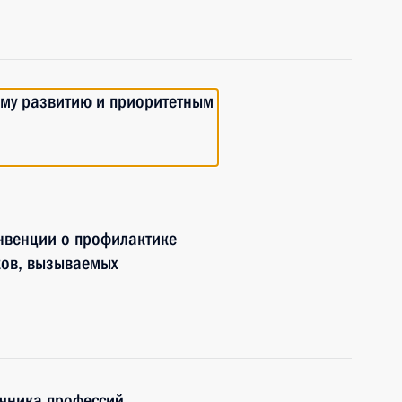
ому развитию и приоритетным
нвенции о профилактике
ков, вызываемых
очника профессий