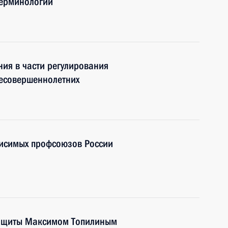
терминологии
ния в части регулирования
несовершеннолетних
висимых профсоюзов России
защиты Максимом Топилиным