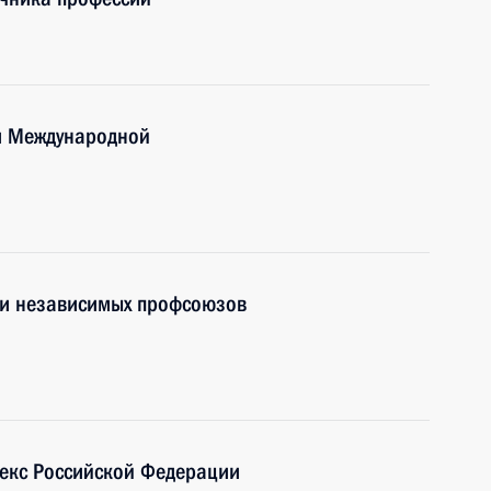
м Международной
ии независимых профсоюзов
декс Российской Федерации