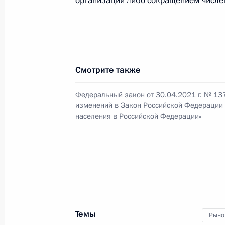
организации либо сокращением числен
28 июня 2021 года, 17:30
Заседание Национального совета 
Смотрите также
квалификациям
23 июня 2021 года, 16:00
Федеральный закон от 30.04.2021 г. № 13
изменений в Закон Российской Федерации 
населения в Российской Федерации»
Совещание по реализации отдельн
Федеральному Собранию
19 мая 2021 года, 14:30
Совещание с членами Правительст
Темы
Рыно