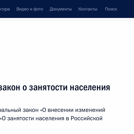
ктура
Видео и фото
Документы
Контакты
Поиск
Все темы
Подписаться на ленту
закон о занятости населения
ть следующие материалы
ральный закон «О внесении изменений
по профессиональным
«О занятости населения в Российской