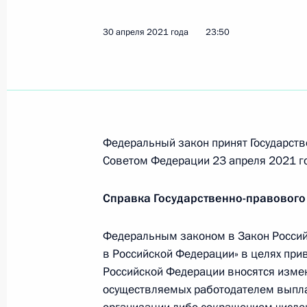
30 апреля 2021 года
23:50
Заседание Национального совета 
квалификациям
27 августа 2021 года, 18:00
Федеральный закон принят Государств
В Трудовой кодекс внесены измен
Советом Федерации 23 апреля 2021 г
труда
Справка Государственно-правового
2 июля 2021 года, 11:10
Федеральным законом в Закон Россий
в Российской Федерации» в целях при
В законодательство внесены изме
Российской Федерации вносятся изме
на повышение качества и оператив
осуществляемых работодателем выплат
госуслуг в области содействия заня