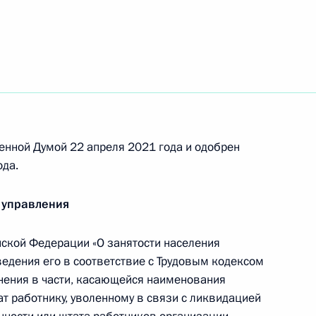
по профессиональным
енной Думой 22 апреля 2021 года и одобрен
ения, касающиеся охраны
ода.
 управления
ской Федерации «О занятости населения
ведения его в соответствие с Трудовым кодексом
нения, направленные
нения в части, касающейся наименования
ности предоставления
 работнику, уволенному в связи с ликвидацией
тости населения