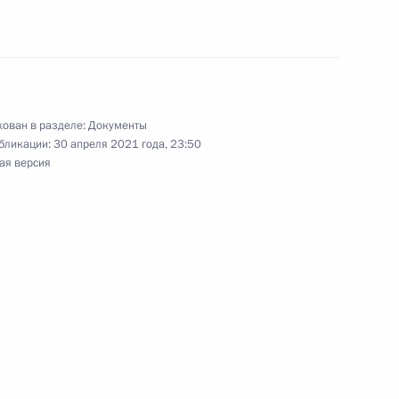
тости населения
ован в разделе:
Документы
бликации:
30 апреля 2021 года, 23:50
ая версия
удового кодекса
ения, запрещающие ряду лиц
нных органах