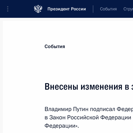
Президент России
События
Стру
Материалы по выбранной теме
События
Рынок труда,
415 результатов
Внесены изменения в 
Показа
Владимир Путин подписал Феде
Заседание Национального совета 
в Закон Российской Федерации 
квалификациям
Федерации».
22 сентября 2021 года, 17:15