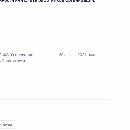
ности или штата работников организации.
по профессиональным
7-ФЗ. О внесении
30 апреля 2021 года
«О занятости
ых положений Послания
ва
к труда