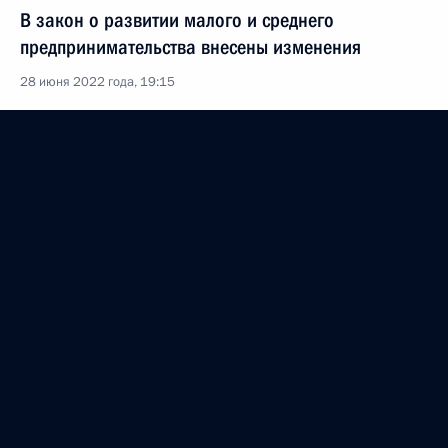
В закон о развитии малого и среднего
предпринимательства внесены изменения
28 июня 2022 года, 19:15
Подписан закон, устанавливающий особенности
осуществления геологического изучения недр
в Мурманской области и Карелии
28 июня 2022 года, 17:50
Внесено изменение в статью 15 закона
о розничных рынках
28 июня 2022 года, 17:25
В статью 19 закона о защите конкуренции