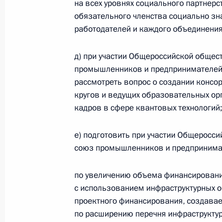
на всех уровнях социального партнер
взносов на отдельные виды обязат
обязательного членства социально зн
страхования
работодателей и каждого объединени
4 августа 2023 года, 15:15
д) при участии Общероссийской общес
промышленников и предпринимателей»
рассмотреть вопрос о создании конс
Законодательно определены особен
кругов и ведущих образовательных ор
малого и среднего предпринимател
кадров в сфере квантовых технологий;
объектов культурного наследия
24 июля 2023 года, 16:35
е) подготовить при участии Общеросс
союз промышленников и предпринимат
по увеличению объема финансировани
В законодательство внесены изме
с использованием инфраструктурных 
ведения в автоматическом режиме 
проектного финансирования, создав
осуществления отдельных видов п
по расширению перечня инфраструктур
деятельности