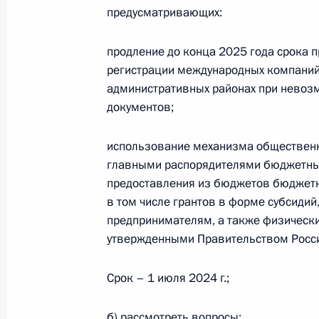
предусматривающих:
25 апреля 2024 года, 17:55
продление до конца 2025 года срока 
регистрации международных компаний
Заседание комиссии Госсовета по
административных районах при невоз
и среднее предпринимательство»
документов;
18 апреля 2024 года, 18:00
использование механизма обществен
главными распорядителями бюджетных
предоставления из бюджетов бюджетн
В Уголовный кодекс и Уголовно-пр
в том числе грантов в форме субсиди
изменения в целях улучшения дело
предпринимателям, а также физически
и минимизации рисков необоснова
утвержденными Правительством Росс
преследования субъектов предприн
6 апреля 2024 года, 17:05
Срок – 1 июля 2024 г.;
б) рассмотреть вопросы: