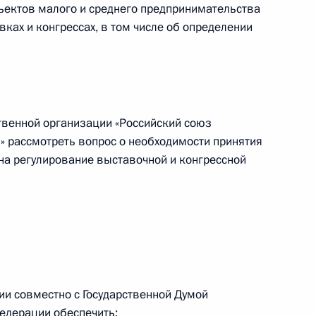
ого времени»
ъектов малого и среднего предпринимательства
вках и конгрессах, в том числе об определении
док исключения юридических
 госреестра юрлиц по решению
твенной организации «Российский союз
 рассмотреть вопрос о необходимости принятия
на регулирование выставочной и конгрессной
ва
ии совместно с Государственной Думой
едерации обеспечить:
ть предыдущие материалы