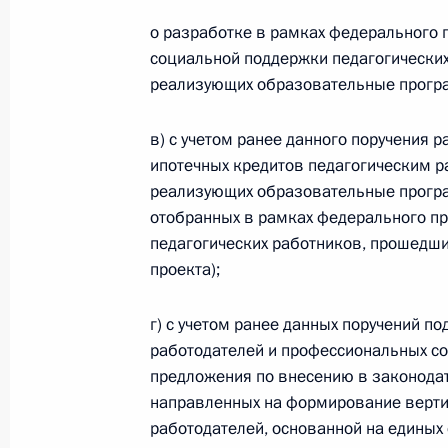
Подписан закон, уточняющий вопро
о разработке в рамках федерального 
владение акций экономически зна
социальной поддержки педагогически
25 декабря 2023 года, 14:50
реализующих образовательные прогр
в) с учетом ранее данного поручения 
ипотечных кредитов педагогическим 
Внесены изменения в статью 5 Уго
реализующих образовательные прогр
кодекса
отобранных в рамках федерального пр
2 ноября 2023 года, 13:35
педагогических работников, прошедши
проекта);
Внесены изменения в закон об эле
г) с учетом ранее данных поручений п
работодателей и профессиональных со
19 октября 2023 года, 14:35
предложения по внесению в законода
направленных на формирование верти
работодателей, основанной на единых
В Налоговом кодексе закреплён по