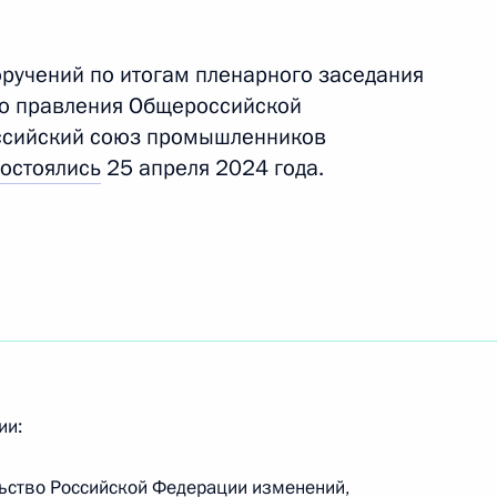
оручений по итогам пленарного заседания
нарного заседания съезда
ро правления Общероссийской
ния Общероссийской
ссийский союз промышленников
ийский союз промышленников
состоялись
25 апреля 2024 года.
рядка включения в реестр
ии:
льство Российской Федерации изменений,