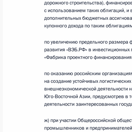
дорожного строительства), финансиро
24 июля 2023 года, 16:15
с использованием таких облигаций, 
дополнительных бюджетных ассигнован
купонного дохода по таким облигациям
Закреплены особенности определе
по увеличению предельного размера ф
на территориях новых субъектов Ро
развития «ВЭБ.РФ» в инвестиционных 
10 июля 2023 года, 12:50
«Фабрика проектного финансирования
по оказанию российским организация
В инфраструктуру поддержки субъе
на создание устойчивых логистических
парки, центры компетенций в сфер
внешнеэкономической деятельности н
и поддержки фермеров
Юго-Восточной Азии, предусмотрев в 
деятельности заинтересованных госуд
10 июля 2023 года, 12:45
ж) при участии Общероссийской общес
промышленников и предпринимателей»