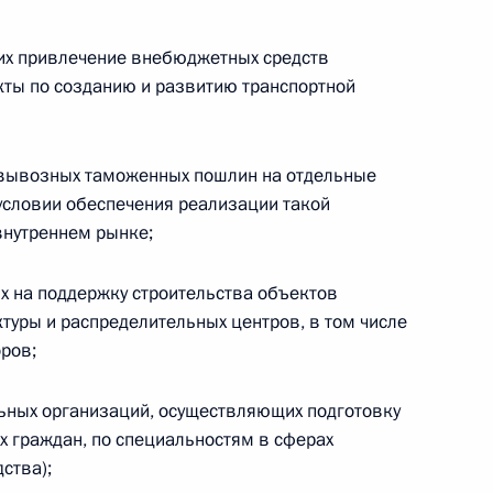
реализацию ювелирных
их привлечение внебюджетных средств
тся право на применение
ты по созданию и развитию транспортной
 вывозных таможенных пошлин на отдельные
условии обеспечения реализации такой
сандром Шохиным
внутреннем рынке;
х на поддержку строительства объектов
туры и распределительных центров, в том числе
ров;
ого времени»
ьных организаций, осуществляющих подготовку
х граждан, по специальностям в сферах
ства);