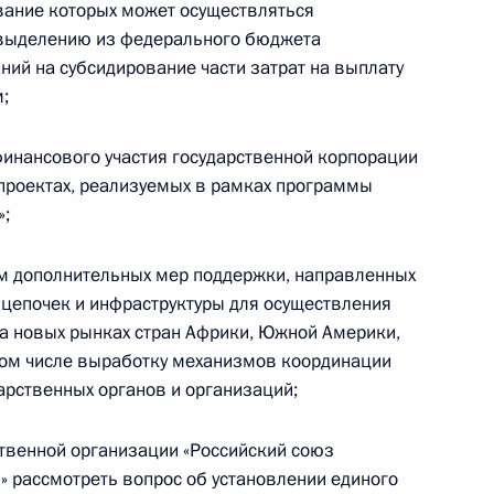
вание которых может осуществляться
и выделению из федерального бюджета
ий на субсидирование части затрат на выплату
;
ния категории субъектов МСП
инансового участия государственной корпорации
ссии
проектах, реализуемых в рамках программы
»;
м дополнительных мер поддержки, направленных
ктов МСП включены бизнес-
 цепочек и инфраструктуры для осуществления
е сельхозкооперации
а новых рынках стран Африки, Южной Америки,
том числе выработку механизмов координации
арственных органов и организаций;
твенной организации «Российский союз
 рассмотреть вопрос об установлении единого