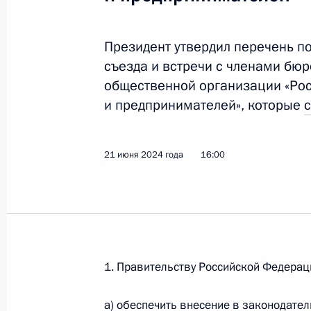
Президент утвердил перечень п
Перечень поручений по итогам пле
съезда и встречи с членами бю
и встречи с членами бюро правле
общественной организации «Ро
общественной организации «Росс
и предпринимателей», которые
и предпринимателей»
21 июня 2024 года, 16:00
21 июня 2024 года
16:00
Продлевается действие особого по
МСП в новых регионах
29 мая 2024 года, 15:15
1. Правительству Российской Федерац
а) обеспечить внесение в законодате
Пленарное заседание съезда РСПП