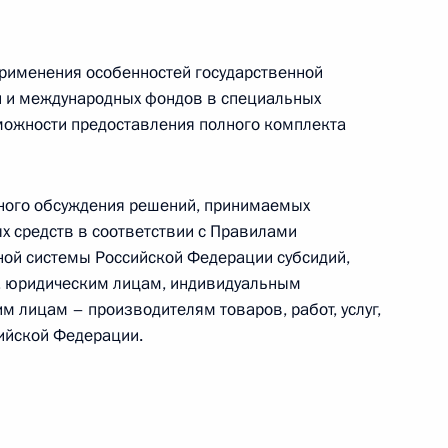
применения особенностей государственной
 и международных фондов в специальных
 направлению «Малое
можности предоставления полного комплекта
ного обсуждения решений, принимаемых
 средств в соответствии с Правилами
ой системы Российской Федерации субсидий,
оцессуальный кодекс внесены
й, юридическим лицам, индивидуальным
вого климата в России
м лицам – производителям товаров, работ, услуг,
нного уголовного
ийской Федерации.
имательской деятельности