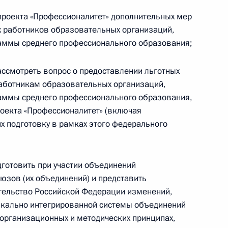
сы перехода в прямое
проекта «Профессионалитет» дополнительных мер
чимых организаций
х работников образовательных организаций,
аммы среднего профессионального образования;
рассмотреть вопрос о предоставлении льготных
работникам образовательных организаций,
ловно-процессуального
аммы среднего профессионального образования,
оекта «Профессионалитет» (включая
х подготовку в рамках этого федерального
ктроэнергетике
одготовить при участии объединений
юзов (их объединений) и представить
тельство Российской Федерации изменений,
кально интегрированной системы объединений
 организационных и методических принципах,
рядок уплаты страховых