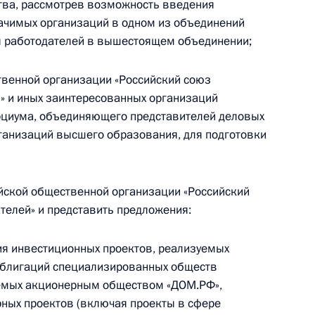
ства, рассмотрев возможность введения
ельного социального
ачимых организаций в одном из объединений
я работодателей в вышестоящем объединении;
твенной организации «Российский союз
 и иных заинтересованных организаций
орциума, объединяющего представителей деловых
ности участия субъектов
ганизаций высшего образования, для подготовки
ьства в приватизации
ийской общественной организации «Российский
елей» и представить предложения:
я инвестиционных проектов, реализуемых
нения, касающиеся порядка
облигаций специализированных обществ
учёта уведомлений о начале
аемых акционерным обществом «ДОМ.РФ»,
редпринимательской
ных проектов (включая проекты в сфере