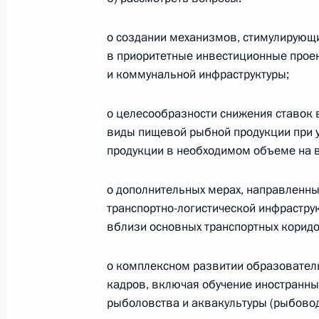
Субъектам МСП, осуществляющим 
о создании механизмов, стимулирующ
изделий из серебра, предоставляе
в приоритетные инвестиционные проек
специальных налоговых режимов
и коммунальной инфраструктуры;
23 марта 2024 года, 17:55
о целесообразности снижения ставок
виды пищевой рыбной продукции при 
Встреча с президентом РСПП Алек
продукции в необходимом объеме на 
21 марта 2024 года, 14:15
о дополнительных мерах, направленны
транспортно-логистической инфраструк
вблизи основных транспортных коридо
Форум АСИ «Сильные идеи для нов
о комплексном развитии образовател
20 февраля 2024 года, 19:45
кадров, включая обучение иностранны
рыболовства и аквакультуры (рыбовод