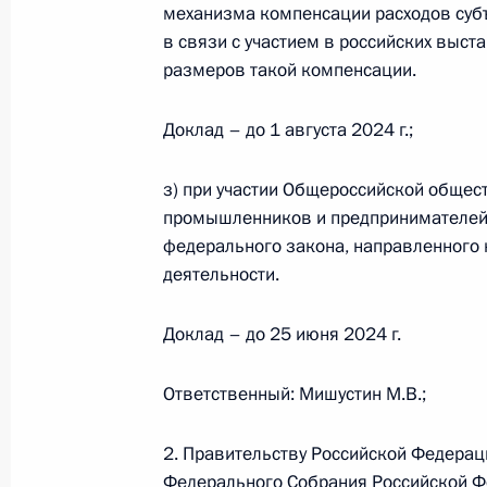
Форум АСИ «Сильные идеи для нов
механизма компенсации расходов суб
в связи с участием в российских выста
29 июня 2023 года, 16:25
размеров такой компенсации.
Доклад – до 1 августа 2024 г.;
Подписан закон, упрощающий поря
лиц – субъектов МСП – из единого
з) при участии Общероссийской общес
учредителей (участников)
промышленников и предпринимателей»
13 июня 2023 года, 18:25
федерального закона, направленного 
деятельности.
Доклад – до 25 июня 2024 г.
Совещание с членами Правительст
31 мая 2023 года, 16:10
Ответственный: Мишустин М.В.;
2. Правительству Российской Федерац
Федерального Собрания Российской Ф
Показа