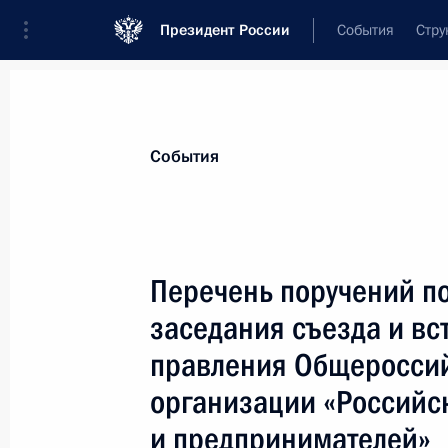
Президент России
События
Стру
Материалы по выбранной теме
События
Поддержка предпринимательства,
4
Перечень поручений по
Показа
заседания съезда и вс
правления Общеросси
Подписан закон, направленный на 
организации «Россий
инфраструктуры рынка фермерской
и предпринимателей»
8 августа 2024 года, 19:55