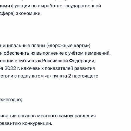
щими функции по выработке государственной
(сфере) экономики.
кую область
униципальные планы («дорожные карты»)
и обеспечить их выполнение с учётом изменений,
аментских слушаниях
ренции в субъектах Российской Федерации,
финансирования и развития
ря 2022 г. ключевых показателей развития
ствии с подпунктом «а» пункта 2 настоящего
 ежегодно;
ого союза промышленников
отивации органов местного самоуправления
развитию конкуренции.