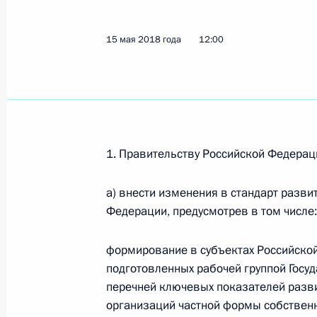
3 августа 2018 года, 19:35
15 мая 2018 года
12:00
Внесены изменения в закон о разв
предпринимательства в Российско
3 августа 2018 года, 19:20
1. Правительству Российской Федерац
Подписан закон, направленный на
а) внести изменения в стандарт разви
правового регулирования отношен
Федерации, предусмотрев в том числе:
и водоотведения
3 июля 2018 года, 22:00
формирование в субъектах Российско
подготовленных рабочей группой Госу
перечней ключевых показателей разв
организаций частной формы собственн
Внесены изменения в отдельные за