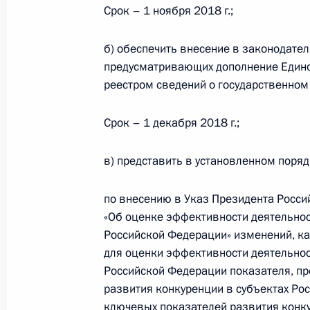
Встреча с Уполномоченным по защ
Срок – 1 ноября 2018 г.;
Борисом Титовым
23 мая 2018 года, 19:10
б) обеспечить внесение в законодате
предусматривающих дополнение Едино
реестром сведений о государственно
Перечень поручений по итогам засе
Срок – 1 декабря 2018 г.;
развития конкуренции
15 мая 2018 года, 12:00
в) представить в установленном поря
по внесению в Указ Президента Росси
Президент подписал Указ «О нацио
«Об оценке эффективности деятельнос
и стратегических задачах развити
Российской Федерации» изменений, к
на период до 2024 года»
для оценки эффективности деятельнос
Российской Федерации показателя, п
7 мая 2018 года, 17:00
развития конкуренции в субъектах Ро
ключевых показателей развития конк