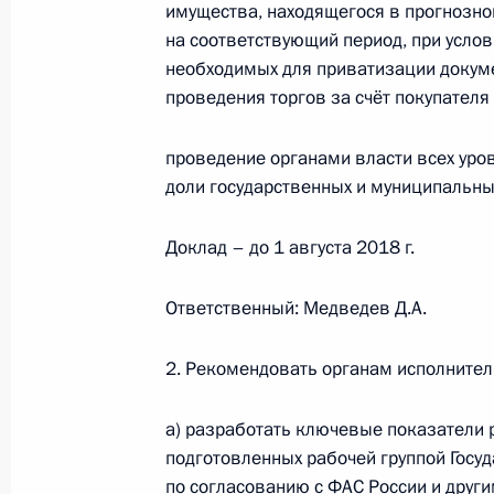
Федеральному Собранию
имущества, находящегося в прогнозн
на соответствующий период, при усло
16 марта 2018 года, 10:20
необходимых для приватизации докуме
проведения торгов за счёт покупателя
Поездка в Самарскую область
проведение органами власти всех уро
доли государственных и муниципальны
7 марта 2018 года
Доклад – до 1 августа 2018 г.
Встреча с женщинами-предприним
Ответственный: Медведев Д.А.
7 марта 2018 года, 11:50
2. Рекомендовать органам исполнител
Посещение Самарского булочно-ко
а) разработать ключевые показатели 
подготовленных рабочей группой Госу
7 марта 2018 года, 11:35
по согласованию с ФАС России и дру