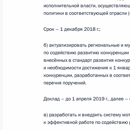
исполнительной власти, осуществляю
политики в соответствующей отрасли 
Герман Клименко посетил Саратовс
Срок – 1 декабря 2018 г.;
5 марта 2018 года, 17:00
б) актуализировать региональные и м
по содействию развитию конкуренции 
Герман Клименко выступил на парл
внесённых в стандарт развития конку
«Формирование правовых условий 
и необходимости достижения к 1 янва
цифровой экономики»
конкуренции, разработанных в соответ
20 февраля 2018 года, 16:00
перечня поручений.
Доклад – до 1 апреля 2019 г., далее –
Встреча с членами бюро Российск
в) разработать и внедрить систему м
и предпринимателей
к эффективной работе по содействию 
9 февраля 2018 года, 15:30