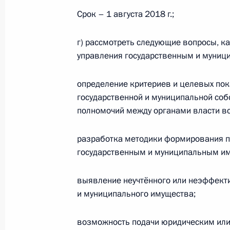
Установлен механизм применения м
Срок – 1 августа 2018 г.;
организаций
г) рассмотреть следующие вопросы, 
23 апреля 2018 года, 17:10
управления государственным и муниц
определение критериев и целевых пок
Рабочая встреча с мэром Москвы 
государственной и муниципальной соб
полномочий между органами власти вс
14 апреля 2018 года, 13:00
разработка методики формирования п
государственным и муниципальным и
Заседание Госсовета по вопросу р
5 апреля 2018 года, 15:30
выявление неучтённого или неэффект
и муниципального имущества;
Перечень поручений по реализаци
возможность подачи юридическим или