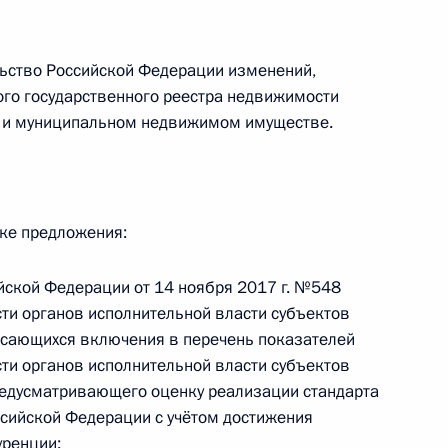
ите прав предпринимателей
льство Российской Федерации изменений,
го государственного реестра недвижимости
м и муниципальном недвижимом имуществе.
дания Госсовета по вопросу
дке предложения:
йской Федерации от 14 ноября 2017 г. №548
нальных целях
ти органов исполнительной власти субъектов
я Российской Федерации
асающихся включения в перечень показателей
ти органов исполнительной власти субъектов
редусматривающего оценку реализации стандарта
ссийской Федерации с учётом достижения
уренции;