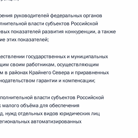
тланой Чупшевой
рения руководителей федеральных органов
олнительной власти субъектов Российской
вых показателей развития конкуренции, а также
ие этих показателей;
ите прав юрлиц
ществлении государственных и муниципальных
ении госконтроля
ющим своим работникам, осуществляющим
м в районах Крайнего Севера и приравненных
онодательством гарантии и компенсации;
сполнительной власти субъектов Российской
озяйства дополнен
к малого объёма для обеспечения
тве
д, нужд отдельных видов юридических лиц
 региональных автоматизированных