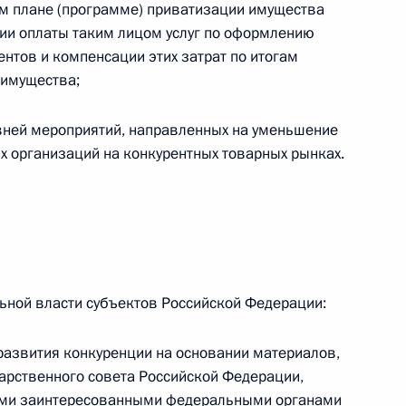
ом плане (программе) приватизации имущества
вии оплаты таким лицом услуг по оформлению
нтов и компенсации этих затрат по итогам
 имущества;
вней мероприятий, направленных на уменьшение
х организаций на конкурентных товарных рынках.
ателями
ьной власти субъектов Российской Федерации:
ндитерского комбината
развития конкуренции на основании материалов,
дарственного совета Российской Федерации,
гими заинтересованными федеральными органами