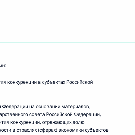
итии малого и среднего
й Федерации
ии:
 совершенствование
тия конкуренции в субъектах Российской
ий в сфере водоснабжения
й Федерации на основании материалов,
дарственного совета Российской Федерации,
ития конкуренции, отражающих долю
ости в отраслях (сферах) экономики субъектов
конодательные акты в целях