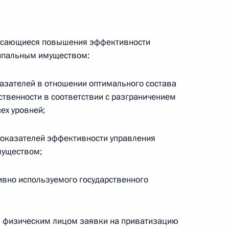
ер по санации страховых
касающиеся повышения эффективности
ипальным имуществом:
азателей в отношении оптимального состава
Сергеем Собяниным
ственности в соответствии с разграничением
ех уровней;
оказателей эффективности управления
муществом;
азвития конкуренции
ивно используемого государственного
и Послания Президента
 физическим лицом заявки на приватизацию