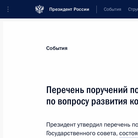
Президент России
События
Стру
Материалы по выбранной теме
События
Поддержка предпринимательства,
4
Перечень поручений по
Показа
по вопросу развития к
В отдельные законодательные акт
уточняющие виды федерального и 
Президент утвердил перечень п
государственного контроля (надзо
Государственного совета,
состо