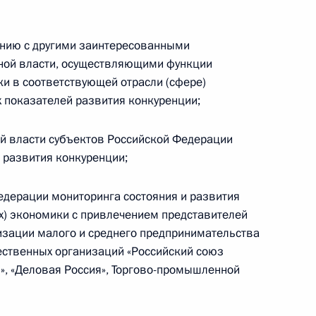
жки субъектов малого
анию с другими заинтересованными
ной власти, осуществляющими функции
ки в соответствующей отрасли (сфере)
 показателей развития конкуренции;
конодательные акты в части
й власти субъектов Российской Федерации
техники
 развития конкуренции;
едерации мониторинга состояния и развития
ах) экономики с привлечением представителей
ите конкуренции
зации малого и среднего предпринимательства
ественных организаций «Российский союз
, «Деловая Россия», Торгово-промышленной