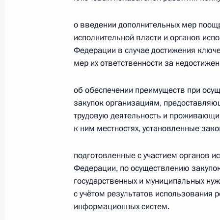
Встреча с гендиректором АСИ Све
о введении дополнительных мер поощ
исполнительной власти и органов исп
4 мая 2018 года, 13:50
Федерации в случае достижения ключе
мер их ответственности за недостижен
Внесены изменения в закон о защ
об обеспечении преимуществ при осу
и предпринимателей при осуществл
закупок организациям, предоставля
23 апреля 2018 года, 18:00
трудовую деятельность и проживающи
к ним местностях, установленные зак
подготовленные с участием органов и
Закон о господдержке сельского х
Федерации, по осуществлению закупо
положениями о товарном рыбоводс
государственных и муниципальных нуж
23 апреля 2018 года, 17:30
с учётом результатов использования
информационных систем.