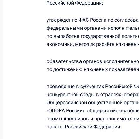
Российской Федерации;
расширения имущественной поддер
и среднего предпринимательства
утверждение ФАС России по согласов
3 июля 2018 года, 21:30
федеральными органами исполнитель
по выработке государственной полити
экономики, методик расчёта ключевых
Внесены изменения в отдельные за
обязательства органов исполнительно
применения контрольно-кассовой 
по достижению ключевых показателей
3 июля 2018 года, 21:00
проведение в субъектах Российской Ф
конкурентной среды в отраслях (сфер
Внесены изменения в закон о защ
Общероссийской общественной органи
«ОПОРА России», общероссийских общ
4 июня 2018 года, 15:10
промышленников и предпринимателей»
палаты Российской Федерации.