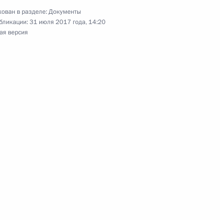
ован в разделе:
Документы
бликации:
31 июля 2017 года, 14:20
ая версия
дарственной регистрации
х предпринимателей
отовке заседания президиума
роцедур ведения бизнеса
 кругов