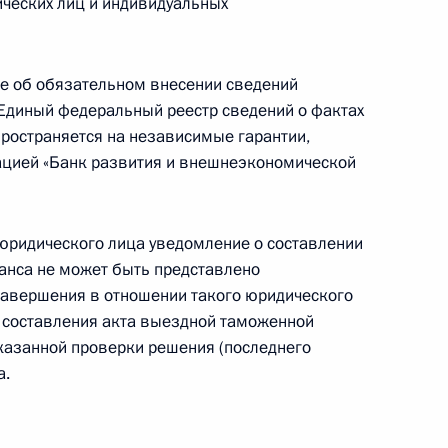
ических лиц и индивидуальных
ие об обязательном внесении сведений
го российского бизнеса
Единый федеральный реестр сведений о фактах
пространяется на независимые гарантии,
цией «Банк развития и внешнеэкономической
регулирование деятельности
 юридического лица уведомление о составлении
щих
анса не может быть представлено
завершения в отношении такого юридического
 составления акта выездной таможенной
указанной проверки решения (последнего
итии малого и среднего
а.