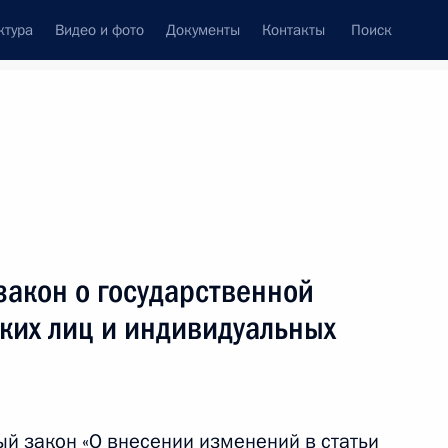
ктура
Видео и фото
Документы
Контакты
Поиск
Все темы
Подписаться на ленту
63 результата
закон о государственной
ть следующие материалы
ких лиц и индивидуальных
аментских слушаниях
финансирования и развития
й закон «О внесении изменений в статьи