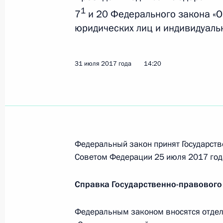
20 февраля 2018 года, 16:00
1
7
и 20 Федерального закона «О
юридических лиц и индивидуаль
Встреча с членами бюро Российск
31 июля 2017 года
14:20
и предпринимателей
9 февраля 2018 года, 15:30
Съезд Российского союза промышл
Федеральный закон принят Государств
9 февраля 2018 года, 15:20
Советом Федерации 25 июля 2017 год
Справка Государственно-правового
Подписан закон о продлении срока
саморегулируемой организации кр
Федеральным законом вносятся отде