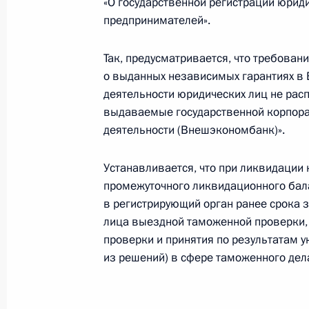
29 декабря 2017 года, 11:40
«О государственной регистрации юрид
предпринимателей».
Так, предусматривается, что требован
Встреча с представителями крупно
о выданных независимых гарантиях в 
21 декабря 2017 года, 18:10
деятельности юридических лиц не рас
выдаваемые государственной корпора
деятельности (Внешэкономбанк)».
Подписан закон, направленный на 
Устанавливается, что при ликвидации
финансовых брокеров и управляю
промежуточного ликвидационного бал
20 декабря 2017 года, 15:15
в регистрирующий орган ранее срока 
лица выездной таможенной проверки,
проверки и принятия по результатам 
Внесены изменения в закон о разв
из решений) в сфере таможенного дел
предпринимательства в России
28 ноября 2017 года, 09:50