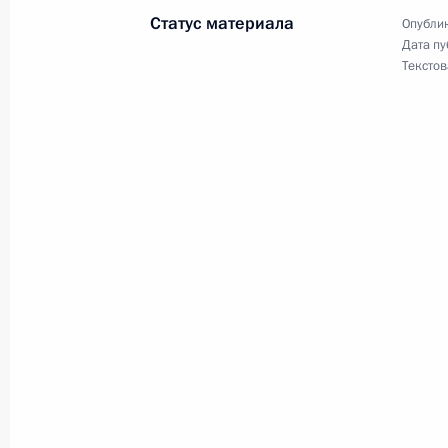
Статус материала
Опублик
Дата пу
Текстов
Внесены изменения в закон о госу
юридических лиц и индивидуальны
31 октября 2017 года, 11:20
Заседание рабочей группы по подг
Госсовета по вопросу упрощения п
5 октября 2017 года, 21:00
Встреча с представителями деловых
21 сентября 2017 года, 15:50