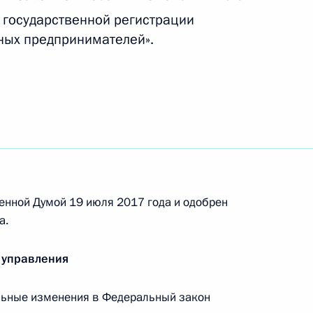
 государственной регистрации
ных предпринимателей».
ого союза промышленников
енников и предпринимателей
енной Думой 19 июля 2017 года и одобрен
а.
 управления
 получения статуса
едитных потребкооперативов
льные изменения в Федеральный закон