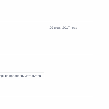
 Налогового кодекса
29 июля 2017 года
те прав юридических лиц
ей при осуществлении
о контроля
ержка предпринимательства
ите прав предпринимателей
го контроля