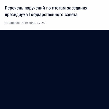
Перечень поручений по итогам заседания
президиума Государственного совета
11 апреля 2016 года, 17:50
Заседание президиума Госсовета по вопросам
безопасности дорожного движения
14 марта 2016 года, 17:30
14 марта Владимир Путин посетит Ярославль
13 марта 2016 года, 15:00
Третье заседание рабочей группы Госсовета
по вопросу безопасности дорожного движения