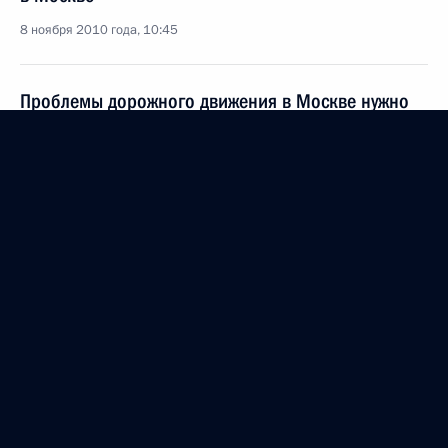
8 ноября 2010 года, 10:45
Проблемы дорожного движения в Москве нужно
решать безотлагательно
28 октября 2010 года, 20:00
Стенографический отчёт о совещании
по вопросам организации дорожного движения
28 октября 2010 года, 20:00
Подписан закон, вводящий уголовную
ответственность за нарушение правил
безопасности движения и эксплуатации