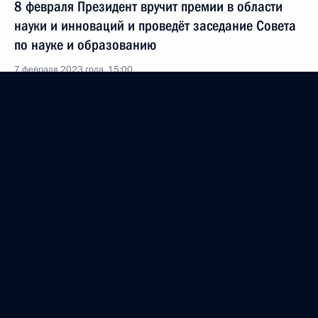
8 февраля Президент вручит премии в области
науки и инноваций и проведёт заседание Совета
по науке и образованию
7 февраля 2023 года, 15:00
Встреча с мэром Москвы Сергеем Собяниным
7 февраля 2023 года, 13:40
Объявлены лауреаты премии Президента
в области науки и инноваций для молодых учёных
за 2022 год
7 февраля 2023 года, 12:00
Встреча с главой РЖД Олегом Белозёровым