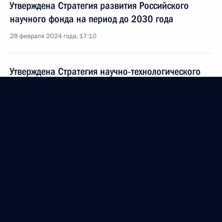
Утверждена Стратегия развития Российского
научного фонда на период до 2030 года
28 февраля 2024 года, 17:10
Утверждена Стратегия научно-технологического
развития России
28 февраля 2024 года, 17:05
Церемония по случаю открытия медицинских
объектов и начала строительства Центра научных
исследований и масштабирования технологий
22 февраля 2024 года, 13:25
Заседание комиссии Госсовета по направлению