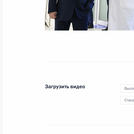
и Генерального штаба
7 октября 2025 года
Видео, 6 мин.
Загрузить видео
Высо
Станд
Совместное стратегическое