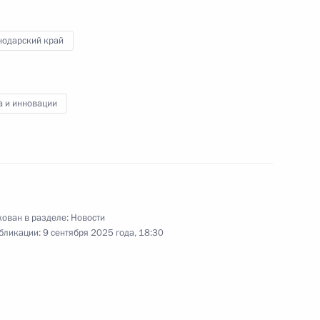
комплекса университета
«Сириус»
нодарский край
9 сентября 2025 года
Видео, 20 мин.
а и инновации
ован в разделе:
Новости
бликации:
9 сентября 2025 года, 18:30