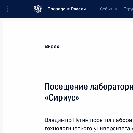
Президент России
События
Стру
Видеозаписи
Фотографии
Аудиозапи
Все материалы
Выступления
Совещан
Видео
Показа
Посещение лабораторн
«Сириус»
Заседание Совета глав
государств – участников СНГ
Владимир Путин посетил лабора
технологического университета 