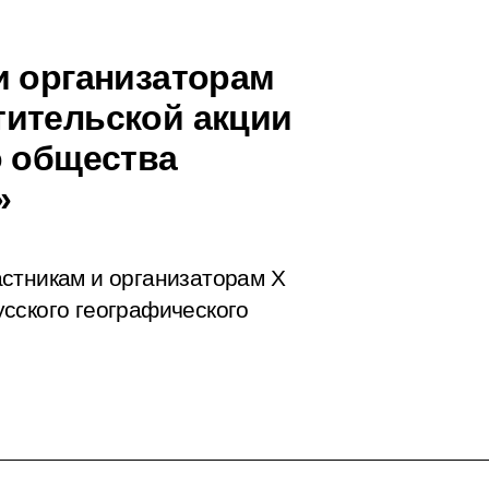
и организаторам
тительской акции
о общества
»
стникам и организаторам Х
сского географического