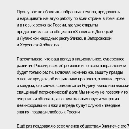
Прошу вас не сбавлять набранных темпов, продолжать
и наращивать начатую работу по всей стране, в том числе
и в новых регионах России, где уже открыты
представительства общества «Знание»: в Донецкой
и Луганской народных республиках, в Запорожской
и Херсонской областях.
Рассчитываю, что ваш вклад в национальное, суверенное
развитие России, всех её регионов и по всем направлениям
будет только расти, включая, конечно же, защиту правды
о наших предках, об испытаниях прошлого, о наших героях,
о каждом, кто сейчас сражается за Родину, выполняя высоки
священный патриотический долг. Мы никому не позволим их
очернить и оболгать, а нашим главным оружием против
дезинформации и лжи и впредь будут служить твёрдые
знания, правда и любовь к России.
Ещё раз поздравляю всех членов общества «Знание» с его 7