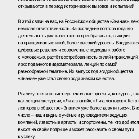
открываются в период исторических вызовов и испытаний.
В этой связи на вас, на Российском обществе «Знание», леж
немалая ответственность. За последние полтора года его
деятельность уже качественно преобразилась, выходит
на принципиально иной, более высокий уровень. Внедряютс
цифровые решения и современные подходы к работе
с молодёжью, растёт востребованность онлайн-трансляций,
ярко поданного видеоматериала, лекций по самой
разнообразной тематике. Их выпуск под эгидой общества
«Знание» уже стал своего рода знаком качества.
Реализуются и новые перспективные проекты, конкурсы, та
как лекции-экскурсии, «Лига знаний», «Лига лекторов». Кстат
лекторов в обществе «Знание» уже более девяти тысяч. В и
числе – наши видные учёные и руководители ведущих
компаний, известные артисты и спортсмены, те, кто добился
высот на своём поприще и может рассказать о своём пути
к успеху.