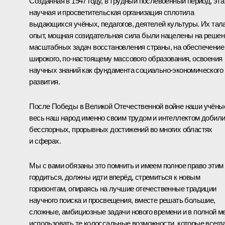
Созданная в 1947 году, в трудный послевоенный период, эта
научная и просветительская организация сплотила
выдающихся учёных, педагогов, деятелей культуры. Их тала
опыт, мощная созидательная сила были нацелены на решен
масштабных задач восстановления страны, на обеспечение
широкого, по-настоящему массового образования, освоения
научных знаний как фундамента социально-экономического
развития.
После Победы в Великой Отечественной войне наши учёны
весь наш народ именно своим трудом и интеллектом добил
бесспорных, прорывных достижений во многих областях
и сферах.
Мы с вами обязаны это помнить и имеем полное право этим
гордиться, должны идти вперёд, стремиться к новым
горизонтам, опираясь на лучшие отечественные традиции
научного поиска и просвещения, вместе решать большие,
сложные, амбициозные задачи нового времени и в полной м
использовать те колоссальные возможности, которые всегд