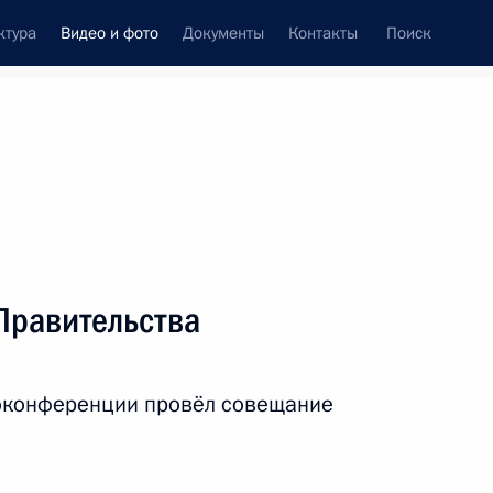
ктура
Видео и фото
Документы
Контакты
Поиск
си
ия, встречи
Встречи со СМИ
ноябрь, 2023
ть следующие материалы
Правительства
Форум межрегионального
оконференции провёл совещание
сотрудничества России
и Казахстана