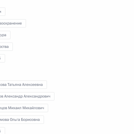
Общественной палаты
и
воохранение
3 ноября 2023 года
Видео, 2 ч.
тура
рства
5
кова Татьяна Алексеевна
ов Александр Александрович
ецов Михаил Михайлович
мова Ольга Борисовна
6