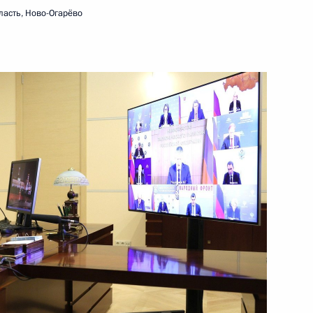
ласть, Ново-Огарёво
9 ноября 2023 года
Видео, 26 мин.
Видеообращение к участникам ХI
встречи секретарей советов
безопасности государств –