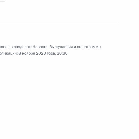
Совещание с членами Совета
Безопасности, Правительства
и руководством силовых ведомств
30 октября 2023 года
Видео, 12 мин.
ован в разделах:
Новости
,
Выступления и стенограммы
бликации:
8 ноября 2023 года, 20:30