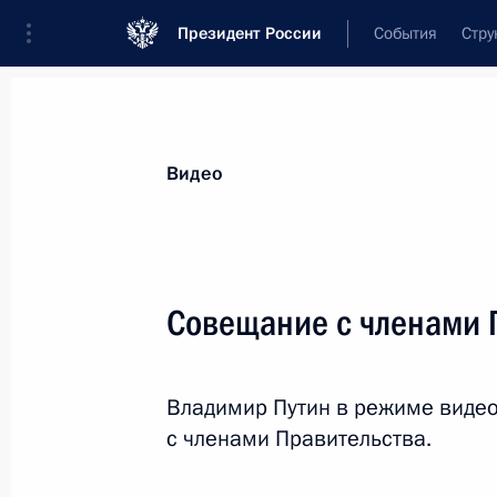
Президент России
События
Стру
Видеозаписи
Фотографии
Аудиозапи
Все материалы
Выступления
Совещан
Видео
Показа
Совещание с членами 
Президент России
Владимир Путин в режиме виде
и Президент Казахстана
с членами Правительства.
сделали заявления для СМИ