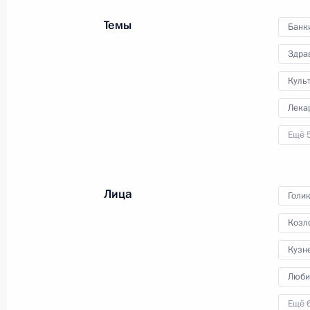
к памятнику Кузьме Минину
Темы
и Дмитрию Пожарскому
Банк
Здра
4 ноября 2023 года
Видео, 18 мин.
Куль
Лека
Ещё 
Лица
Голи
Козл
Кузн
Люби
Ещё 