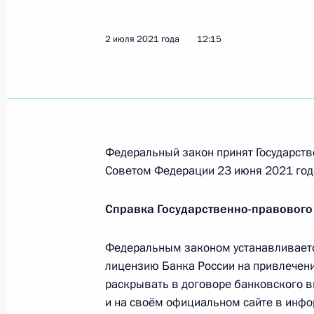
2 июля 2021 года
12:15
В законодательство внесены изме
особенностей заключения страховы
кредитных договоров
14 марта 2022 года, 13:35
Федеральный закон принят Государств
Советом Федерации 23 июня 2021 год
Подписан закон, касающийся четвё
декларирования имущества, финанс
Справка Государственно-правового
(вкладов) в банках
9 марта 2022 года, 11:35
Федеральным законом устанавливаетс
лицензию Банка России на привлечени
раскрывать в договоре банковского вк
и на своём официальном сайте в инф
Подписан закон, направленный на 