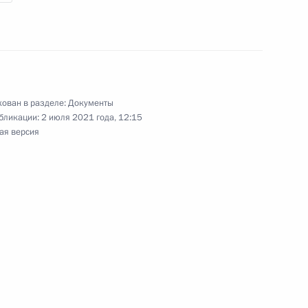
ИБОР на специальную ставку
ован в разделе:
Документы
бликации:
2 июля 2021 года, 12:15
 оптимизацию подходов
ая версия
зациями мер
оходов, которые получены
нию терроризма
 Петром Фрадковым