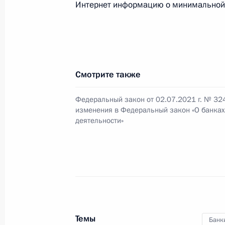
Интернет информацию о минимальной г
связаны с ограничением использов
в иностранных государствах
9 марта 2022 года, 11:30
Смотрите также
Внесены изменения в законы о на
системе и применении контрольно-
Федеральный закон от 02.07.2021 г. № 32
изменения в Федеральный закон «О банках
осуществлении расчётов
деятельности»
6 марта 2022 года, 15:50
Внесены изменения в закон о гос
25 февраля 2022 года, 16:25
Темы
Банк