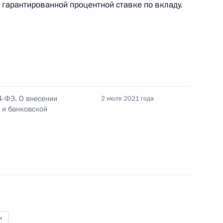
арантированной процентной ставке по вкладу.
ания российских капиталов
циональной платёжной
кассовой техники при
4-ФЗ. О внесении
2 июля 2021 года
 и банковской
оборонзаказе
и