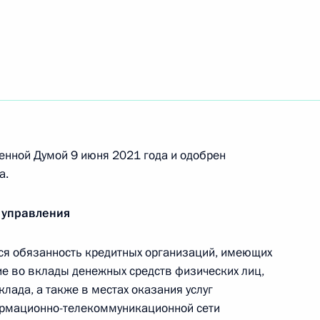
нения, касающиеся
х договоров и изменения
енной Думой 9 июня 2021 года и одобрен
а.
ртого этапа добровольного
овых активов и счетов
 управления
я обязанность кредитных организаций, имеющих
е во вклады денежных средств физических лиц,
лада, а также в местах оказания услуг
ормационно-телекоммуникационной сети
снижение рисков, которые