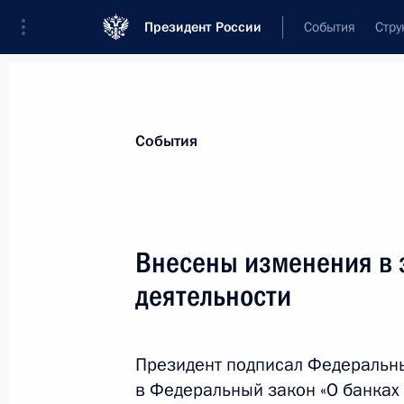
Президент России
События
Стру
Материалы по выбранной теме
События
Банки,
516 результатов
Внесены изменения в з
Показа
деятельности
Совещание о мерах социально-эко
регионов
Президент подписал Федеральн
в Федеральный закон «О банках 
16 марта 2022 года, 18:10