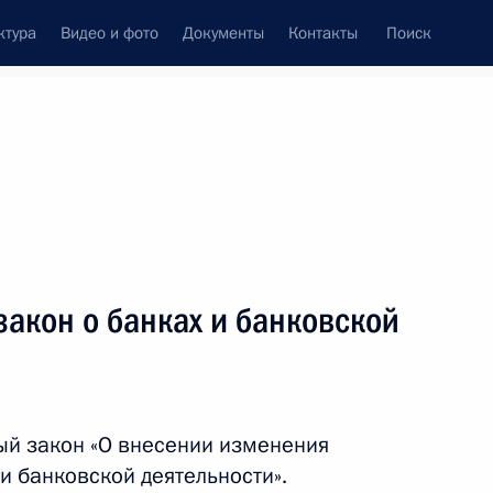
ктура
Видео и фото
Документы
Контакты
Поиск
Все темы
Подписаться на ленту
акон о банках и банковской
ть следующие материалы
номической поддержки
ый закон «О внесении изменения
и банковской деятельности».