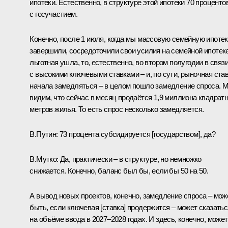
ипотеки. Естественно, в структуре этой ипотеки 70 проценто
с госучастием.
Конечно, после 1 июля, когда мы массовую семейную ипоте
завершили, сосредоточили свои усилия на семейной ипотеке
льготная ушла, то, естественно, во втором полугодии в связ
с высокими ключевыми ставками – и, по сути, рыночная ста
начала замедляться – в целом пошло замедление спроса. 
видим, что сейчас в месяц продаётся 1,9 миллиона квадрат
метров жилья. То есть спрос несколько замедляется.
В.Путин:
73 процента субсидируется [государством], да?
В.Мутко:
Да, практически – в структуре, но немножко
снижается. Конечно, баланс был бы, если бы 50 на 50.
А вывод новых проектов, конечно, замедление спроса – мож
быть, если ключевая [ставка] продержится – может сказатьс
на объёме ввода в 2027–2028 годах. И здесь, конечно, может