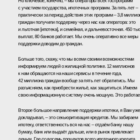
Но ключевое, конечно, – мы операторы всех госпрограмм
с участием государства, ипотечных программ. За пять лет –
практически за период действия этих программ – 3,8 миллио
граждан получили поддержку через нас как оператора: это
и льготная [ипотека], и семейная, и дальневосточная. 450 ты
выплат, 80 банков работает. Мы очень оперативно все меры
поддержки доводим до граждан.
Больше того, скажу, что мы всеми своими возможностями
информируем людей о жилищной политике. 12 миллионов
к нам обращаются на наши сервисы в течение года,
42 миллиона граждан вообще за пять лет обратились. Мы
разъясняем, как приобрести жильё, как защититься. Имеем
свою информационную систему очень мощную. Это работае
Второе большое направление поддержки ипотеки, я Вам уж
докладывал, – это секьюритизация кредитов. Мы забираем
ипотеку, ответственность вся на нас – отдаём банку нашу
бумагу, банк или выдаёт дальше, или в рынок привлекает
деньги. Где-то восемь процентов всего ипотечного кредита