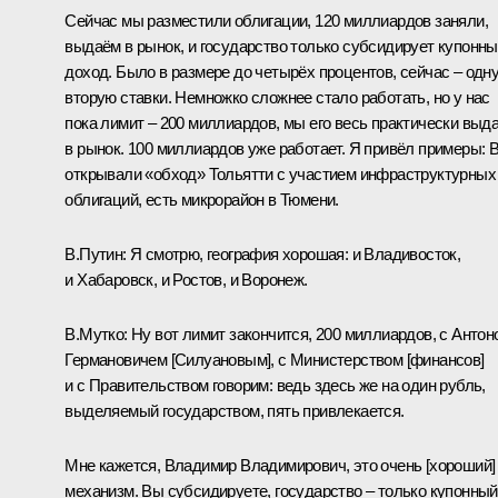
Сейчас мы разместили облигации, 120 миллиардов заняли,
выдаём в рынок, и государство только субсидирует купонн
доход. Было в размере до четырёх процентов, сейчас – одн
вторую ставки. Немножко сложнее стало работать, но у нас
пока лимит – 200 миллиардов, мы его весь практически выд
в рынок. 100 миллиардов уже работает. Я привёл примеры: 
открывали «обход» Тольятти с участием инфраструктурных
облигаций, есть микрорайон в Тюмени.
В.Путин:
Я смотрю, география хорошая: и Владивосток,
и Хабаровск, и Ростов, и Воронеж.
В.Мутко:
Ну вот лимит закончится, 200 миллиардов, с
Антон
Германовичем [Силуановым]
, с Министерством [финансов]
и с Правительством говорим: ведь здесь же на один рубль,
выделяемый государством, пять привлекается.
Мне кажется, Владимир Владимирович, это очень [хороший]
механизм. Вы субсидируете, государство – только купонный