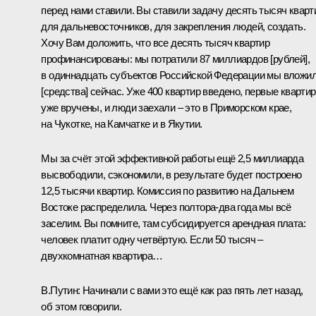
перед нами ставили. Вы ставили задачу десять тысяч кварт
для дальневосточников, для закрепления людей, создать.
Хочу Вам доложить, что все десять тысяч квартир
профинансированы: мы потратили 87 миллиардов [рублей],
в одиннадцать субъектов Российской Федерации мы вложи
[средства] сейчас. Уже 400 квартир введено, первые кварти
уже вручены, и люди заехали – это в Приморском крае,
на Чукотке, на Камчатке и в Якутии.
Мы за счёт этой эффективной работы ещё 2,5 миллиарда
высвободили, сэкономили, в результате будет построено
12,5 тысячи квартир. Комиссия по развитию на Дальнем
Востоке распределила. Через полтора-два года мы всё
заселим. Вы помните, там субсидируется арендная плата:
человек платит одну четвёртую. Если 50 тысяч –
двухкомнатная квартира…
В.Путин:
Начинали с вами это ещё как раз пять лет назад,
об этом говорили.