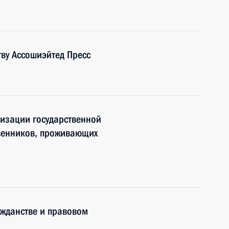
тву Ассошиэйтед Пресс
лизации государственной
венников, проживающих
ажданстве и правовом