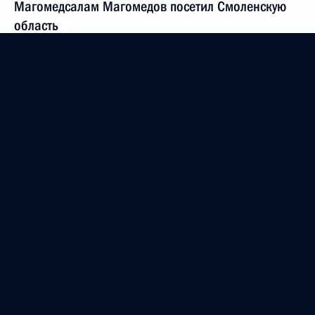
Магомедсалам Магомедов посетил Смоленскую
область
18 марта 2019 года, 16:30
Магомедсалам Магомедов встретился
с руководителями федеральных национально-
культурных автономий
14 марта 2019 года, 18:30
Подписан закон, уточняющий обязательства
органов госвласти субъектов и органов местного
самоуправления по защите прав национальных
меньшинств
6 февраля 2019 года, 15:35