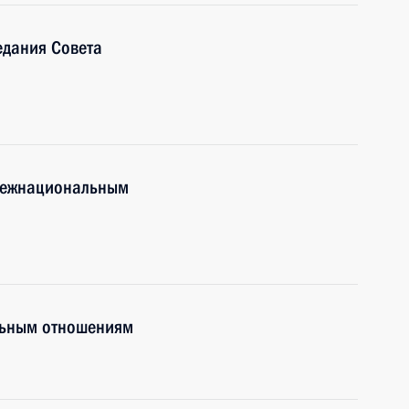
едания Совета
 межнациональным
льным отношениям