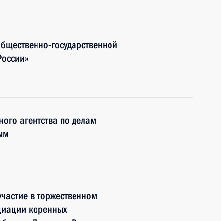
общественно-государственной
России»
ного агентства по делам
ым
частие в торжественном
циации коренных